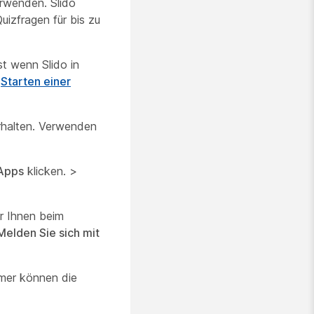
rwenden. Slido
izfragen für bis zu
t wenn Slido in
r
Starten einer
rhalten. Verwenden
Apps
klicken. >
er Ihnen beim
Melden Sie sich mit
mer können die