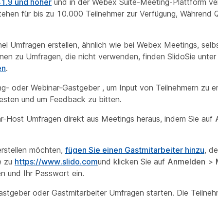
41.9 und höher
und in der Webex Suite-Meeting-Plattform ve
hen für bis zu 10.000 Teilnehmer zur Verfügung, Während Qu
l Umfragen erstellen, ähnlich wie bei Webex Meetings, selbs
onen zu Umfragen, die nicht verwenden, finden SlidoSie unte
en
.
ing- oder Webinar-Gastgeber , um Input von Teilnehmern zu e
 testen und um Feedback zu bitten.
nar-Host Umfragen direkt aus Meetings heraus, indem Sie auf
rstellen möchten,
fügen Sie einen Gastmitarbeiter hinzu
, d
e zu
https://www.slido.com
und klicken Sie auf
Anmelden
>
 und Ihr Passwort ein.
tgeber oder Gastmitarbeiter Umfragen starten. Die Teilneh