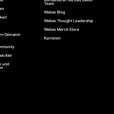
Team
nen
Webex Blog
keit
Webex Thought Leadership
Webex Merch Store
 On-Demand-
Karrieren
mmunity
ickler
n und
en