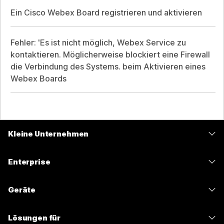
Ein Cisco Webex Board registrieren und aktivieren
Fehler: 'Es ist nicht möglich, Webex Service zu
kontaktieren. Möglicherweise blockiert eine Firewall
die Verbindung des Systems. beim Aktivieren eines
Webex Boards
Kleine Unternehmen
Preise
Enterprise
Webex-App
Webex Suite
Geräte
Meetings
Calling
Headsets
Calling
Lösungen für
Meetings