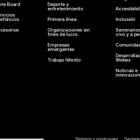
rie Board
Deporte y
entretenimiento
Accesibili
rvicios
lefónicos
Primera línea
Inclusión
cesorios
Organizaciones sin
Seminario
fines de lucro
vivo y a p
Empresas
Comunida
emergentes
Desarrolla
Trabajo híbrido
Webex
Noticias e
innovacio
Términos y condiciones
Declarac