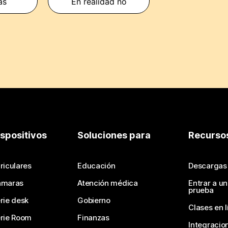
as
En realidad no
ispositivos
Soluciones para
Recurso
riculares
Educación
Descargas
ámaras
Atención médica
Entrar a u
prueba
rie desk
Gobierno
Clases en l
rie Room
Finanzas
Integracio