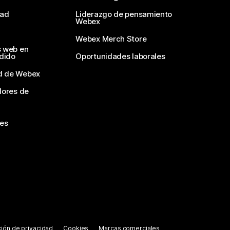
dad
Liderazgo de pensamiento
Webex
Webex Merch Store
s web en
edido
Oportunidades laborales
d de Webex
dores de
nes
ión de privacidad
Cookies
Marcas comerciales