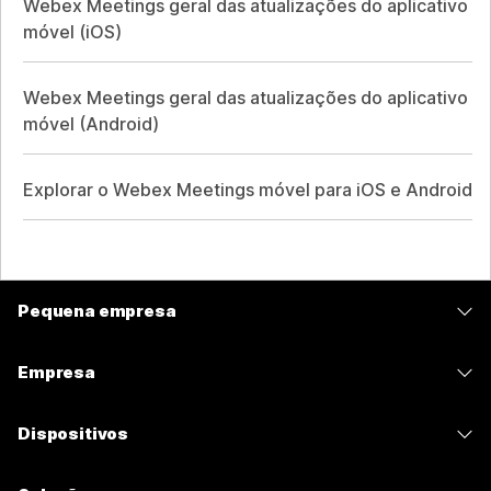
Webex Meetings geral das atualizações do aplicativo
móvel (iOS)
Webex Meetings geral das atualizações do aplicativo
móvel (Android)
Explorar o Webex Meetings móvel para iOS e Android
Pequena empresa
Preços
Empresa
Aplicativo Webex
Webex Suite
Dispositivos
Meetings
Calling
Fones de ouvido
Calling