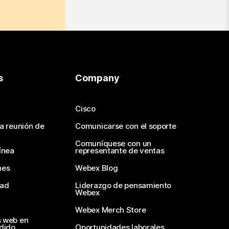
s
Company
Cisco
na reunión de
Comunicarse con el soporte
Comuníquese con un
ínea
representante de ventas
nes
Webex Blog
dad
Liderazgo de pensamiento
Webex
Webex Merch Store
s web en
edido
Oportunidades laborales