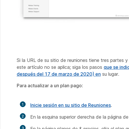
Si la URL de su sitio de reuniones tiene tres partes 
este artículo no se aplica; siga los pasos
que se indi
después del 17 de marzo de 2020) en
su lugar.
Para actualizar a un plan pago
:
1
Inicie sesión en su sitio de Reuniones
.
2
En la esquina superior derecha de la página de 
3
En la página planes de & precios, elija el plan 