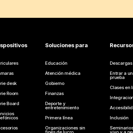
ispositivos
Soluciones para
Recurso
riculares
Educación
Descargas
ámaras
Atención médica
Entrar a u
prueba
rie desk
Gobierno
Clases en l
rie Room
Finanzas
Integracio
rie Board
Deporte y
entretenimiento
Accesibili
rvicios
lefónicos
Primera línea
Inclusión
cesorios
Organizaciones sin
Seminario
fines de lucro
vivo y a p