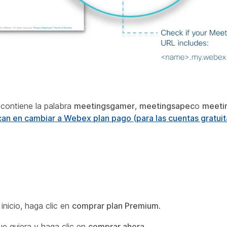
y contiene la palabra
meetingsgamer
,
meetingsapec
o
meeti
can en cambiar a Webex plan pago (para las cuentas gratui
inicio, haga clic en
comprar plan Premium
.
que quiera y haga clic en
comprar ahora
.