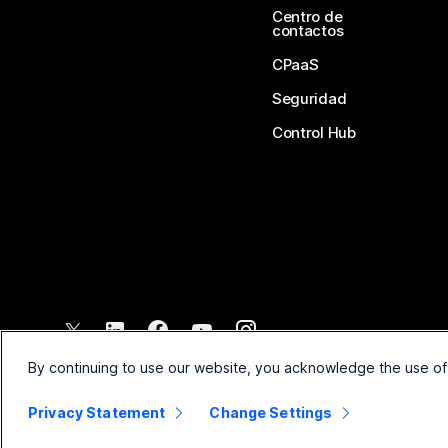
Centro de
contactos
CPaaS
Seguridad
Control Hub
©
2026
Cisco y/o sus filiales. Todos los derechos reservados.
By continuing to use our website, you acknowledge the use of
Privacy Statement
Change Settings