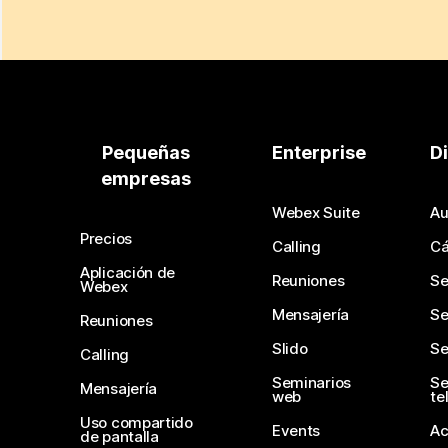
Pequeñas
Enterprise
D
empresas
Webex Suite
Au
Precios
Calling
C
Aplicación de
Reuniones
Se
Webex
Mensajería
Se
Reuniones
Slido
Se
Calling
Seminarios
Se
Mensajería
web
te
Uso compartido
Events
Ac
de pantalla