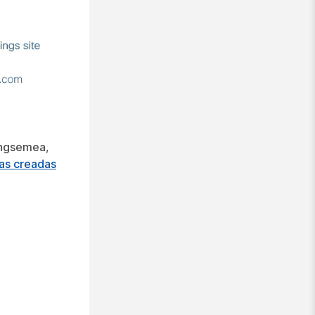
ngsemea
,
tas creadas