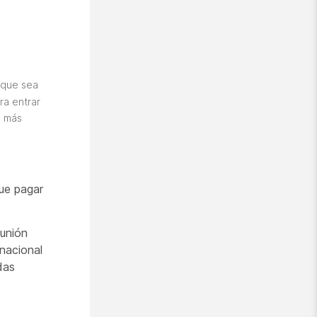
a que sea
ra entrar
s más
ue pagar
eunión
nacional
das