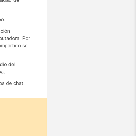
po.
nción
putadora. Por
ompartido se
dio del
ba.
os de chat,