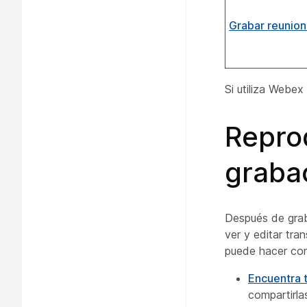
Grabar reunio
Si utiliza Webex
Reprod
graba
Después de grab
ver y editar tra
puede hacer con
Encuentra 
compartirlas