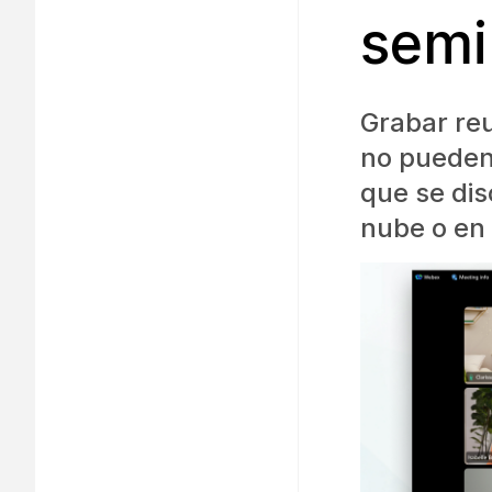
semi
Grabar re
no pueden 
que se dis
nube o en