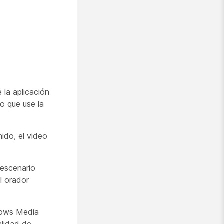
 la aplicación
vo que use la
do, el video
 escenario
l orador
dows Media
alidad de