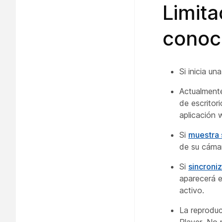
Limit
conoc
Si inicia u
Actualmente
de escritor
aplicación
Si
muestra 
de su cámar
Si
sincroni
aparecerá e
activo.
La reprodu
Player. No 