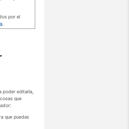
dos por el
ex
.
r
 poder editarla,
e cosas que
tador:
ra que puedas