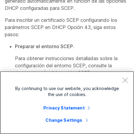
generado automáticamente en función de las opciones
DHCP configuradas para SCEP.
Para inscribir un certificado SCEP configurando los
parámetros SCEP en DHCP Opción 43, siga estos
pasos:
Preparar el entorno SCEP.
Para obtener instrucciones detalladas sobre la
configuración del entorno SCEP, consulte la
documentación del servidor SCEP.
Configure la opción DHCP 43.
By continuing to use our website, you acknowledge
the use of cookies.
Configure la opción DHCP 43 de acuerdo con el
formato de información específica del proveedor
Privacy Statement
definido en
la sección 8.4 de RFC 2132
.
Change Settings
Las subopciones numeradas del 11 al 14 están
reservadas específicamente para especificar el método: