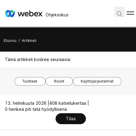
Ohjekeskus
Etusivu
/
Artikkeli
Tämä artikkeli koskee seuraavia:
Tuotteet
Roolit
Käyttöjärjestelmät
13. helmikuuta 2026 |
408 katselukertaa |
0 henkeä piti tätä hyödyllisenä
Tilaa