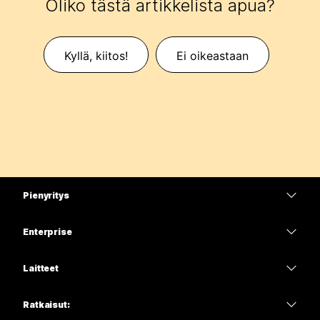
Oliko tästä artikkelista apua?
Kyllä, kiitos!
Ei oikeastaan
Pienyritys
Hinnoittelu
Enterprise
Webex-sovellus
Webex Suite
Laitteet
Meetings
Calling
Kuulokkeet
Calling
Ratkaisut:
Meetings