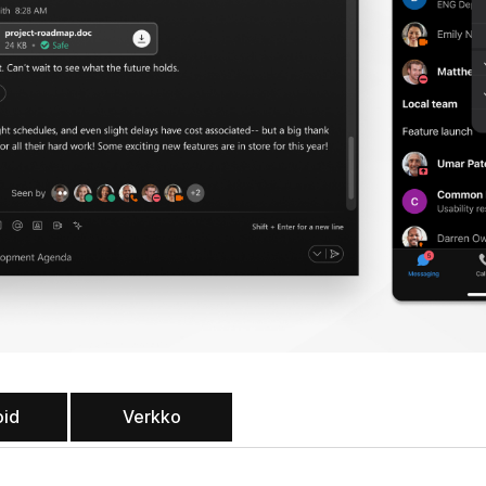
oid
Verkko