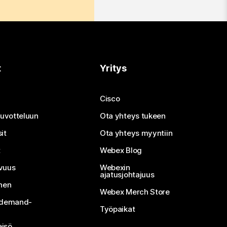
t
Yritys
Cisco
neuvotteluun
Ota yhteys tukeen
it
Ota yhteys myyntiin
t
Webex Blog
vuus
Webexin
ajatusjohtajuus
inen
Webex Merch Store
n-demand-
Työpaikat
isö