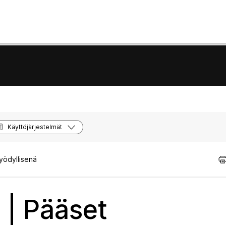
Käyttöjärjestelmät
hyödyllisenä
 | Pääset