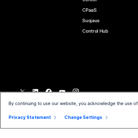
CPaaS
Suojaus
Control Hub
©
2026
Cisco ja/tai sen tytäryhtiöt. Kaikki oikeudet pidätetään.
By continuing to use our website, you acknowledge the use of
Privacy Statement
Change Settings