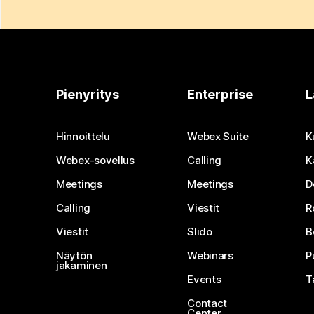
Pienyritys
Enterprise
L
Hinnoittelu
Webex Suite
K
Webex-sovellus
Calling
K
Meetings
Meetings
D
Calling
Viestit
R
Viestit
Slido
B
Näytön
Webinars
P
jakaminen
Events
T
Contact
Center