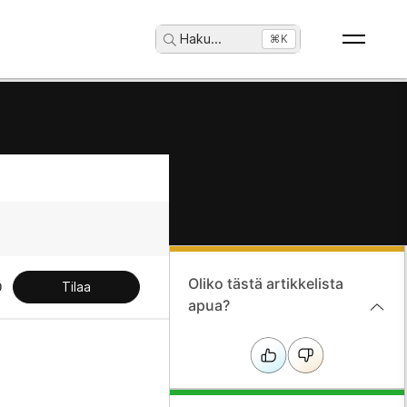
Haku
...
⌘K
Oliko tästä artikkelista
Tilaa
apua?