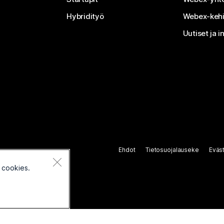
Hybridityö
Webex-kehi
Uutiset ja i
Ehdot
Tietosuojalauseke
Eväs
 cookies.