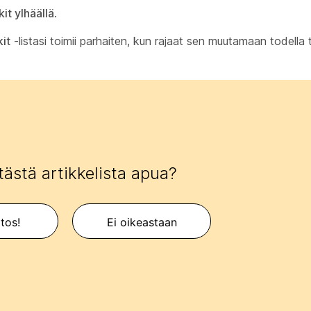
it ylhäällä
.
it
-listasi toimii parhaiten, kun rajaat sen muutamaan todella 
tästä artikkelista apua?
itos!
Ei oikeastaan