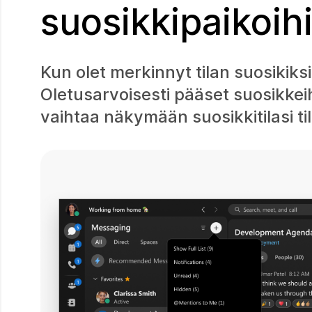
suosikkipaikoi
Kun olet merkinnyt tilan suosikiks
Oletusarvoisesti pääset suosikkeihi
vaihtaa näkymään suosikkitilasi ti