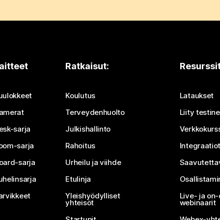
aitteet
Ratkaisut:
Resurssi
uulokkeet
Koulutus
Lataukset
amerat
Terveydenhuolto
Liity testi
esk-sarja
Julkishallinto
Verkkokurss
oom-sarja
Rahoitus
Integraatio
oard-sarja
Urheilu ja viihde
Saavutetta
uhelinsarja
Etulinja
Osallistam
arvikkeet
Yleishyödylliset
Live- ja o
yhteisöt
webinaarit
Startupit
Webex-yhte