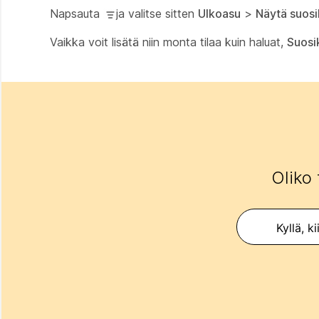
Napsauta
ja valitse sitten
Ulkoasu
>
Näytä suosik
Vaikka voit lisätä niin monta tilaa kuin haluat,
Suosik
Oliko 
Kyllä, ki