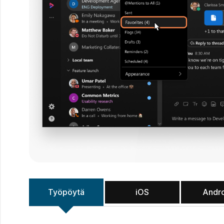
Työpöytä
iOS
Andr