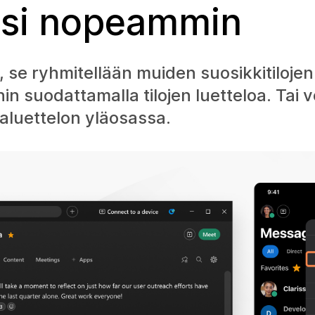
hisi nopeammin
i, se ryhmitellään muiden suosikkitiloje
n suodattamalla tilojen luetteloa. Tai v
laluettelon yläosassa.