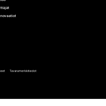
ttäjät
nnovaatiot
teet
Tavaramerkkitiedot