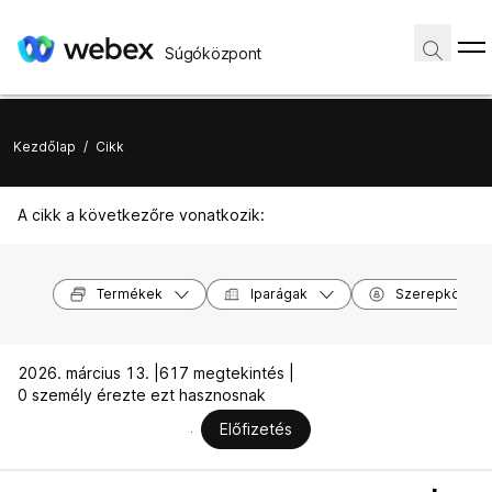
Súgóközpont
Kezdőlap
/
Cikk
A cikk a következőre vonatkozik:
Termékek
Iparágak
Szerepkörök
2026. március 13. |
617 megtekintés |
0 személy érezte ezt hasznosnak
Előfizetés