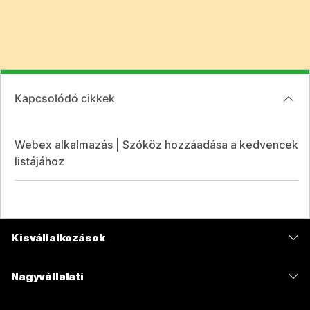
Kapcsolódó cikkek
Webex alkalmazás | Szóköz hozzáadása a kedvencek
listájához
Kisvállalkozások
Díjszabás
Nagyvállalati
Webex alkalmazás
Webex Suite