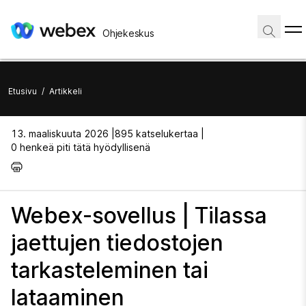
Ohjekeskus
Etusivu
/
Artikkeli
13. maaliskuuta 2026 |
895 katselukertaa |
0 henkeä piti tätä hyödyllisenä
Webex-sovellus | Tilassa
jaettujen tiedostojen
tarkasteleminen tai
lataaminen