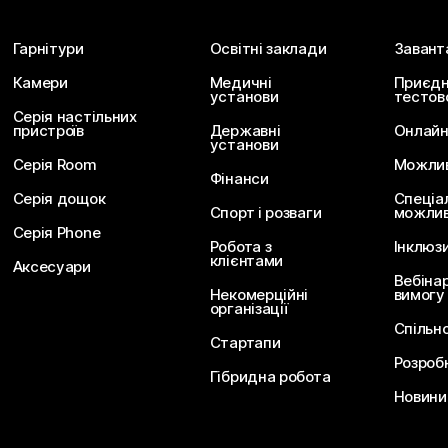
Гарнітури
Освітні заклади
Завант
Камери
Медичні
Приєдн
установи
тестов
Серія настільних
пристроїв
Державні
Онлайн
установи
Серія Room
Можливо
Фінанси
Серія дощок
Спеціа
Спорт і розваги
можлив
Серія Phone
Робота з
Інклюз
клієнтами
Аксесуари
Вебіна
Некомерційні
вимогу
організації
Спільн
Стартапи
Розроб
Гібридна робота
Новини 