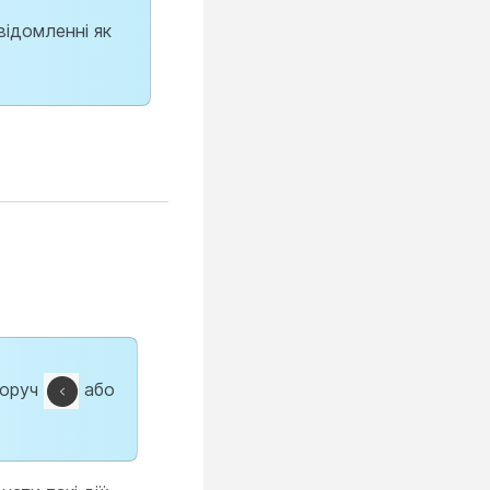
відомленні як
воруч
або