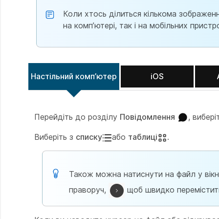
Коли хтось ділиться кількома зображення
на комп’ютері, так і на мобільних пристр
Настільний комп’ютер
iOS
Перейдіть до розділу
Повідомлення
, вибері
Виберіть з
списку
або
таблиці
.
Також можна натиснути на файл у вікні
праворуч,
щоб швидко перемістити