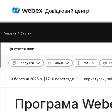
Довідковий центр
Головна
/
Стаття
Ця стаття для:
Продукти
Галузі
Ролі
О
13 березня 2026 р. |
1710 переглядів |
1 — користувачі, я
Програма Webe