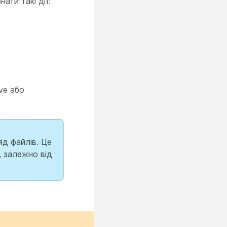
ати такі дії:
ve або
яд файлів. Це
, залежно від