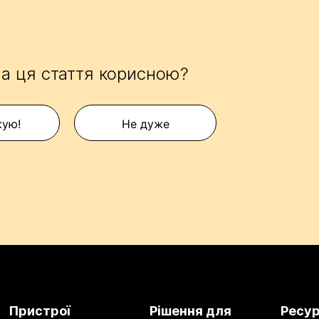
а ця стаття корисною?
кую!
Не дуже
Пристрої
Рішення для
Ресу