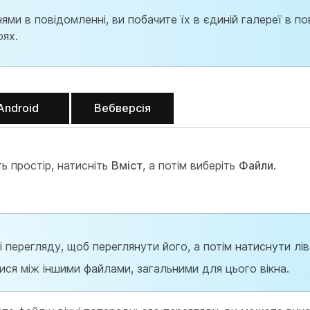
ми в повідомленні, ви побачите їх в єдиній галереї в по
оях.
Android
Вебверсія
ть простір, натисніть
Вміст
, а потім виберіть
Файли
.
 перегляду, щоб переглянути його, а потім натиснути лі
ся між іншими файлами, загальними для цього вікна.