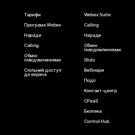
Тарифи
Webex Suite
Програма Webex
Calling
Наради
Наради
Calling
Обмін
повідомленнями
Обмін
повідомленнями
Slido
Спільний доступ
Вебінари
до екрана
Події
Контакт-центр
CPaaS
Безпека
Control Hub