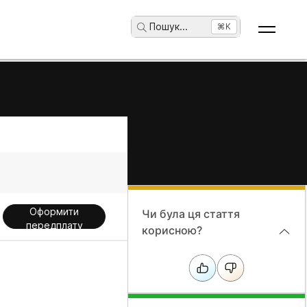
Пошук
...
⌘K
Оформити
Чи була ця стаття
передплату
корисною?