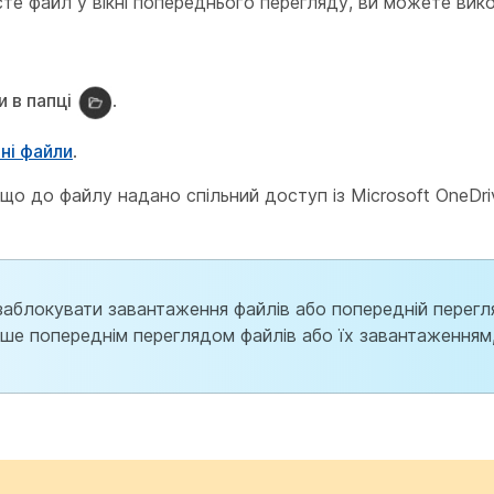
е файл у вікні попереднього перегляду, ви можете викон
 в папці
.
ні файли
.
що до файлу надано спільний доступ із Microsoft OneDri
 заблокувати завантаження файлів або попередній перегл
ше попереднім переглядом файлів або їх завантаженням