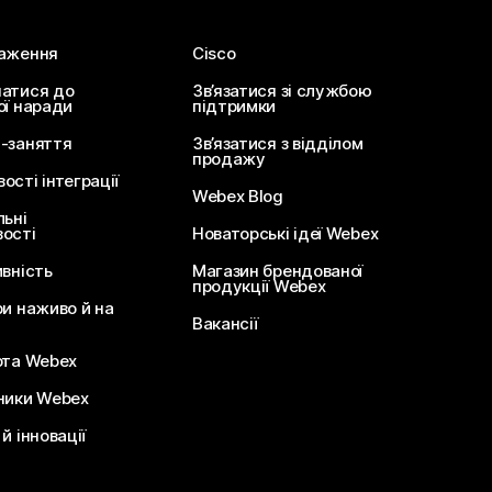
аження
Cisco
атися до
Зв’язатися зі службою
ої наради
підтримки
-заняття
Зв’язатися з відділом
продажу
сті інтеграції
Webex Blog
льні
ості
Новаторські ідеї Webex
ивність
Магазин брендованої
продукції Webex
ри наживо й на
Вакансії
ота Webex
ники Webex
й інновації