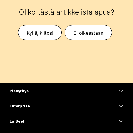
Oliko tästä artikkelista apua?
Kyllä, kiitos!
Ei oikeastaan
Pienyritys
Hinnoittelu
Enterprise
Webex-sovellus
Webex Suite
Laitteet
Meetings
Calling
Kuulokkeet