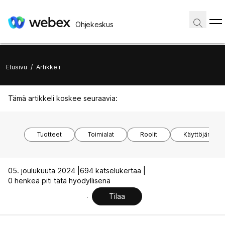
Ohjekeskus
Etusivu
/
Artikkeli
Tämä artikkeli koskee seuraavia:
Tuotteet
Toimialat
Roolit
Käyttöjärjest
05. joulukuuta 2024 |
694 katselukertaa |
0 henkeä piti tätä hyödyllisenä
Tilaa