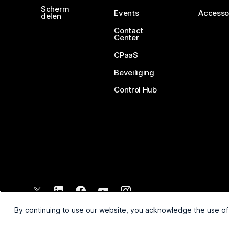
Scherm
Events
Accesso
delen
Contact
Center
CPaaS
Beveiliging
Control Hub
©
2026
Cisco en/of de dochterondernemingen. Alle rechten voo
By continuing to use our website, you acknowledge the use of