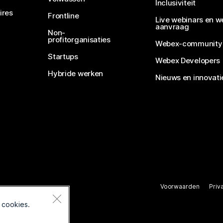
Inclusiviteit
ires
Frontline
Live webinars en w
aanvraag
Non-
profitorganisaties
Webex-community
Startups
Webex Developers
Hybride werken
Nieuws en innovati
Voorwaarden
Priv
rbehouden.
 cookies.