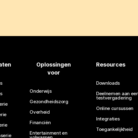
aten
Oplossingen
Resources
voor
s
Downloads
Onderwijs
s
Deelnemen aan ee
testvergadering
Gezondheidszorg
erie
Online cursussen
Overheid
rie
Integraties
Financiën
erie
Toegankelijkheid
Entertainment en
serie
volwassen