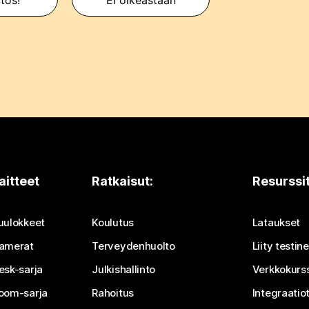
aitteet
Ratkaisut:
Resurssi
uulokkeet
Koulutus
Lataukset
amerat
Terveydenhuolto
Liity testi
esk-sarja
Julkishallinto
Verkkokurss
oom-sarja
Rahoitus
Integraatio