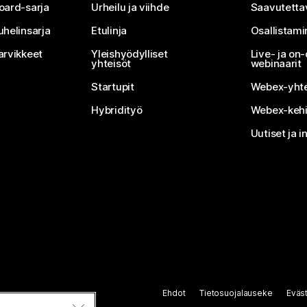
oard-sarja
Urheilu ja viihde
Saavutetta
uhelinsarja
Etulinja
Osallistam
arvikkeet
Yleishyödylliset
Live- ja o
yhteisöt
webinaarit
Startupit
Webex-yhte
Hybridityö
Webex-kehi
Uutiset ja i
Ehdot
Tietosuojalauseke
Eväs