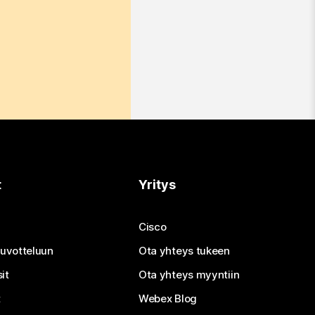
t
Yritys
Cisco
neuvotteluun
Ota yhteys tukeen
it
Ota yhteys myyntiin
t
Webex Blog