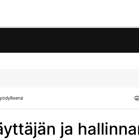
hyödyllisenä
yttäjän ja hallinna