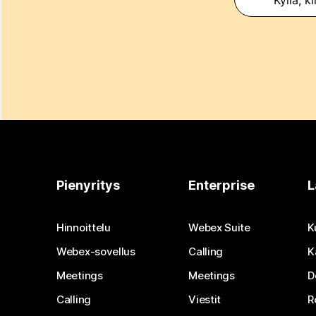
Pienyritys
Enterprise
L
Hinnoittelu
Webex Suite
K
Webex-sovellus
Calling
K
Meetings
Meetings
D
Calling
Viestit
R