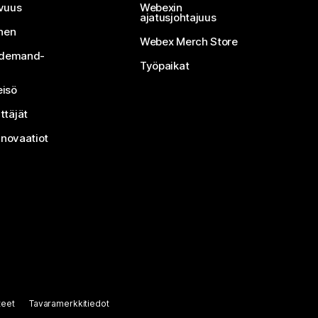
vuus
Webexin
ajatusjohtajuus
inen
Webex Merch Store
n-demand-
Työpaikat
isö
ttäjät
nnovaatiot
teet
Tavaramerkkitiedot