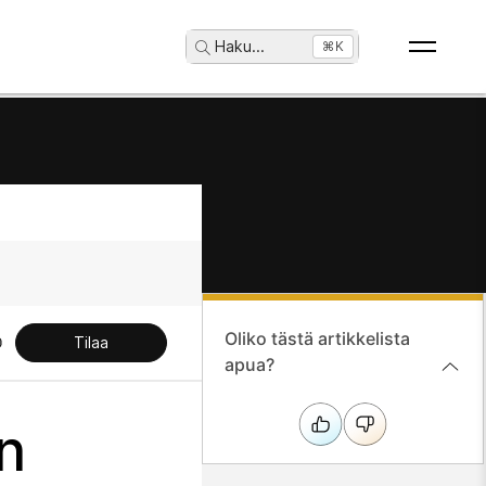
Haku
...
⌘K
Oliko tästä artikkelista
Tilaa
apua?
n