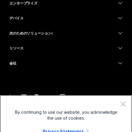
エンタープライズ
Webex アプリ
Webex スイート
デバイス
Meetings
Calling
ヘッドセット
Calling
次のためのソリューション:
Meetings
カメラ
教育
メッセージング
メッセージング
リソース
Desk シリーズ
ヘルスケア
画面共有
ダウンロード
Slido
Room シリーズ
会社
行政
テストミーティングに参加
ウェビナー
Cisco
Board シリーズ
財務
オンラインクラス
Events
サポートへお問い合わせ
Phone シリーズ
スポーツとエンターテインメント
インテグレーション
Contact Center
セールスに問い合わせ
アクセサリ
フロントライン
アクセシビリティ
CPaaS
利用規約
Webex Blog
By continuing to use our website, you acknowledge
非営利
プライバシーステートメント
インクルージョン
セキュリティ
the use of cookies.
Webex ソート リーダーシップ
クッキー
スタートアップ
ライブ & オンデマンド ウェビナー
Control Hub
Privacy Statement
Webex Merch Store
商標