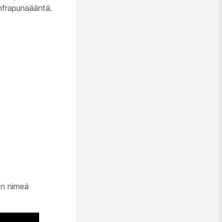
infrapunaääntä.
en nimeä