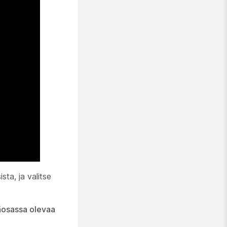
ta, ja valitse
äosassa olevaa