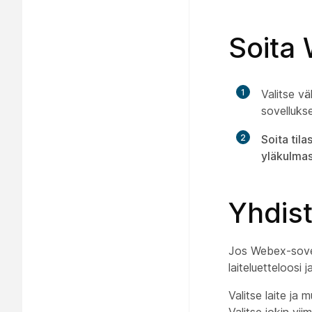
Soita 
1
Valitse v
sovelluks
2
Soita tila
yläkulmas
Yhdist
Jos Webex-sovell
laiteluetteloosi 
Valitse laite ja