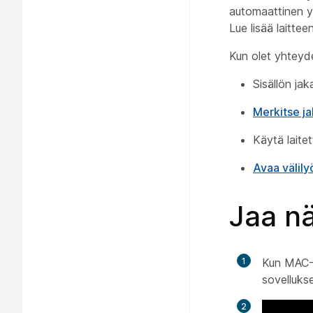
automaattinen yh
Lue lisää laitte
Kun olet yhteyde
Sisällön ja
Merkitse ja
Käytä laite
Avaa välily
Jaa nä
1
Kun MAC- 
sovelluks
2