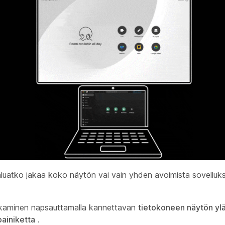
aluatko jakaa koko näytön vai vain yhden avoimista sovelluksis
kaminen napsauttamalla kannettavan
tietokoneen näytön yl
ainiketta
.