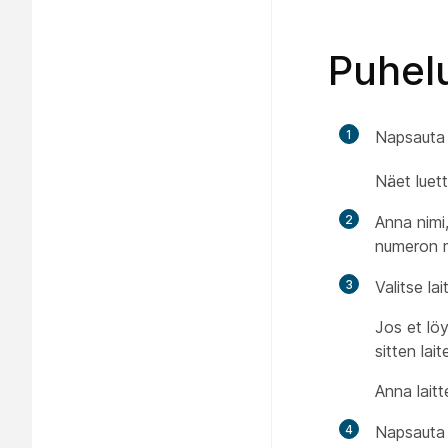
Puhel
1
Napsaut
Näet luett
2
Anna nimi,
numeron m
3
Valitse la
Jos et lö
sitten lai
Anna lait
4
Napsauta 