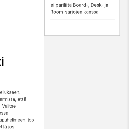
ei pariliitä Board-, Desk- ja
Room-sarjojen kanssa
i
ellukseen.
armista, että
 Valitse
essa
apuhelimeen, jos
ttä jos