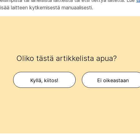
eisimpistä tai läheisistä laitteista tai etsi tiettyä laitetta. Lue
t
 lisää laitteen kytkemisestä manuaalisesti.
Oliko tästä artikkelista apua?
Kyllä, kiitos!
Ei oikeastaan