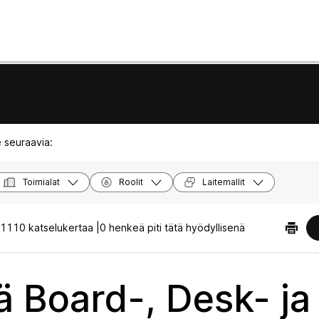
 seuraavia:
Toimialat
Roolit
Laitemallit
1110 katselukertaa |
0 henkeä piti tätä hyödyllisenä
ä Board-, Desk- ja