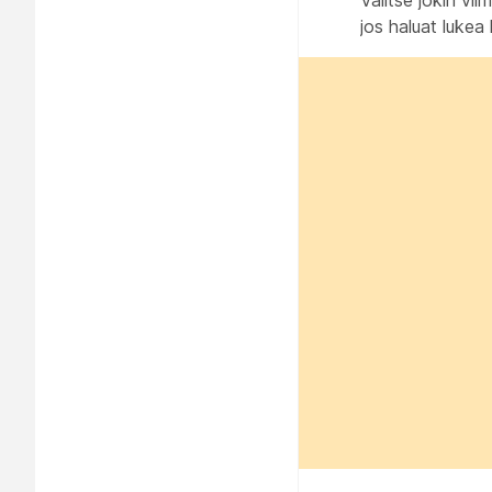
Valitse jokin viim
jos haluat lukea