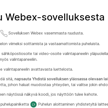
u Webex-sovelluksesta
a
Sovelluksen Webex vasemmasta ruudusta.
elon viimeksi soittamista ja vastaamattomista puheluista.
 sähköpostiosoite tai video-osoite valintapaneelin yläpuolella
yös valintapaneeliin.
ite valintapaneelin avattavasta luettelosta.
ydä sitä,
napsauta Yhdistä sovelluksen yläosassa olevaan la
tetta, johon haluat muodostaa yhteyden, tai valitse jokin ehdo
teen näytössä näkyvä koodi, jos näyttöön tulee kehote.
puhelupainiketta
Puhelun aloittaminen yhdistetyltä laittee