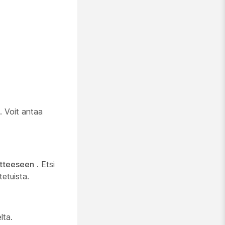
. Voit antaa
itteeseen
. Etsi
tetuista.
lta.