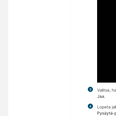
3
Valitse, h
Jaa
.
4
Lopeta ja
Pysäytä-p