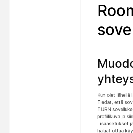
Room
sove
Muodo
yhteys
Kun olet lähell
Tiedät, että sov
TURN sovellukse
profiilikuva ja sii
Lisäasetukset
ja
haluat
ottaa kä