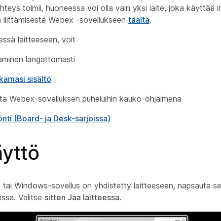
teys toimii, huoneessa voi olla vain yksi laite, joka käyttää 
en liittämisestä Webex -sovellukseen
täältä
.
ssä laitteeseen, voit
kaminen langattomasti
kamasi sisältö
tta Webex-sovelluksen puheluihin kauko-ohjaimena
önti (Board- ja Desk-sarjoissa)
yttö
tai Windows-sovellus on yhdistetty laitteeseen, napsauta s
essa. Valitse
sitten Jaa laitteessa
.