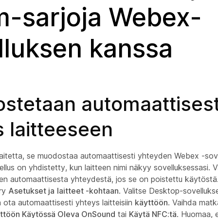
-sarjoja Webex-
lluksen kanssa
stetaan automaattisest
 laitteeseen
ä laitetta, se muodostaa automaattisesti yhteyden Webex -sov
ellus on yhdistetty, kun laitteen nimi näkyy sovelluksessasi. V
n automaattisesta yhteydestä, jos se on poistettu käytöstä.
rry
Asetukset ja
laitteet -kohtaan
. Valitse Desktop-sovelluks
 ota automaattisesti yhteys laitteisiin
käyttöön
. Vaihda matk
yttöön Käytössä Oleva OnSound
tai
Käytä NFC:tä
. Huomaa, e