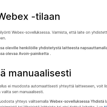
Webex -tilaan
älilyönti Webex-sovelluksessa. Varmista, että laite on yhdiste
een.
ssa oleville henkilöille yhdistetystä laitteesta napsauttamal
sa olevaa Avoin-painiketta
.
ä manuaalisesti
us ei muodosta automaattisesti yhteyttä laitteeseen, voit li
ja valita sen manuaalisesti.
 muodosta yhteys valitsemalla
Webex-sovelluksessa Yhdistä l