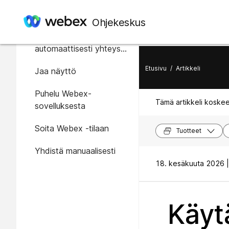
Tässä artikkelissa
Ohjekeskus
Muodostetaan
automaattisesti yhteys
laitteeseen
Etusivu
/
Artikkeli
Jaa näyttö
Puhelu Webex-
Tämä artikkeli koskee
sovelluksesta
Soita Webex -tilaan
Tuotteet
Yhdistä manuaalisesti
18. kesäkuuta 2026 |
Käyt