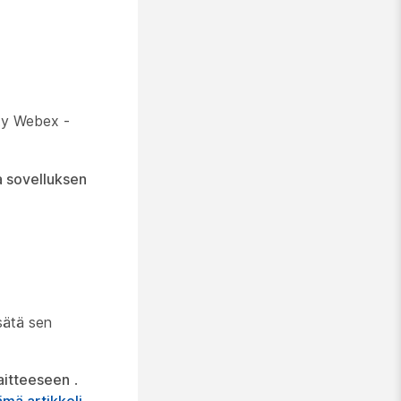
tty Webex -
la sovelluksen
sätä sen
aitteeseen
.