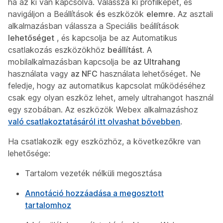
ha az ki van kapcsolva. Válassza ki profilképét, és
navigáljon a Beállítások
és
eszközök
elemre
. Az asztali
alkalmazásban válassza a Speciális beállítások
lehetőséget
, és kapcsolja be az Automatikus
csatlakozás eszközökhöz
beállítást
. A
mobilalkalmazásban kapcsolja be
az Ultrahang
használata vagy
az NFC
használata lehetőséget. Ne
feledje, hogy az automatikus kapcsolat működéséhez
csak egy olyan eszköz lehet, amely ultrahangot használ
egy szobában. Az eszközök Webex alkalmazáshoz
való csatlakoztatásáról itt olvashat bővebben
.
Ha csatlakozik egy eszközhöz, a következőkre van
lehetősége:
Tartalom vezeték nélküli megosztása
Annotáció hozzáadása a megosztott
tartalomhoz