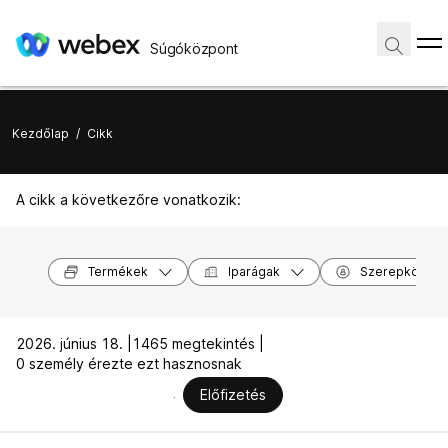
Súgóközpont
Kezdőlap
/
Cikk
A cikk a következőre vonatkozik:
Termékek
Iparágak
Szerepkörök
2026. június 18. |
1465 megtekintés |
0 személy érezte ezt hasznosnak
Előfizetés