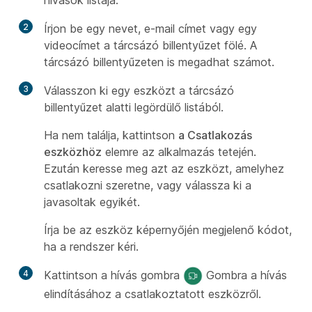
hívások listája.
2
Írjon be egy nevet, e-mail címet vagy egy
videocímet a tárcsázó billentyűzet fölé. A
tárcsázó billentyűzeten is megadhat számot.
3
Válasszon ki egy eszközt a tárcsázó
billentyűzet alatti legördülő listából.
Ha nem találja, kattintson
a Csatlakozás
eszközhöz
elemre az alkalmazás tetején.
Ezután keresse meg azt az eszközt, amelyhez
csatlakozni szeretne, vagy válassza ki a
javasoltak egyikét.
Írja be az eszköz képernyőjén megjelenő kódot,
ha a rendszer kéri.
4
Kattintson a hívás gombra
Gombra a hívás
elindításához a csatlakoztatott eszközről.