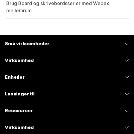
Brug Board og skrivebordsserier med Webex
mellemrum
Små virksomheder
Priser
Virksomhed
Webex-app
Webex Suite
Enheder
Meetings
Calling
headsets
Calling
Løsninger til
Meetings
Kameraer
Meddelelser
Uddannelse
Meddelelser
Ressourcer
Skrivebordsserier
Skærmdeling
Sundhedspleje
Slido
Overførsler
Rumserien
Virksomhed
Stat
Webinarer
Deltag i et testmøde