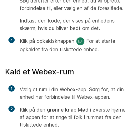
Søg derefter efter den enhed, du vil oprette
forbindelse til, eller vælg en af de foreslåede.
Indtast den kode, der vises på enhedens
skærm, hvis du bliver bedt om det.
4
Klik på opkaldsknappen
For at starte
opkaldet fra den tilsluttede enhed.
Kald et Webex-rum
1
Vælg et rum i din Webex-app. Sørg for, at din
enhed har forbindelse til Webex-appen.
2
Klik på den
grønne knap Mød
i øverste hjørne
af appen for at ringe til folk i rummet fra den
tilsluttede enhed.