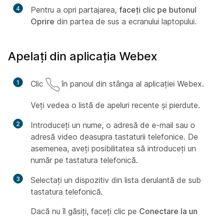
4
Pentru a opri partajarea,
faceți clic pe butonul
Oprire
din partea de sus a ecranului laptopului.
Apelați din aplicația Webex
1
Clic
în panoul din stânga al aplicației Webex.
Veți vedea o listă de apeluri recente și pierdute.
2
Introduceți un nume, o adresă de e-mail sau o
adresă video deasupra tastaturii telefonice. De
asemenea, aveți posibilitatea să introduceți un
număr pe tastatura telefonică.
3
Selectați un dispozitiv din lista derulantă de sub
tastatura telefonică.
Dacă nu îl găsiți, faceți clic pe
Conectare la un