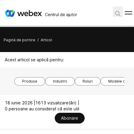
Centrul de ajutor
Pagină de pornire
/
Articol
Acest articol se aplică pentru:
Produse
Industrii
Roluri
Modele de dis
18 iunie 2026 |
1613 vizualizare(ări) |
0 persoane au considerat că este util
Abonare