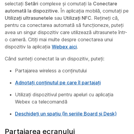
selectați
Setări
complexe și comutați la
Conectare
automată la dispozitive
. În aplicația mobilă, comutați pe
Utilizați ultrasunetele
sau
Utilizați NFC.
Rețineți că,
pentru ca conectarea automată să funcționeze, puteți
avea un singur dispozitiv care utilizează ultrasunete într-
o cameră. Citiți mai multe despre conectarea unui
dispozitiv la aplicația
Webex aici
.
Când sunteți conectat la un dispozitiv, puteți:
Partajarea wireless a conținutului
Adnotați conținutul pe care îl partajați
Utilizați dispozitivul pentru apeluri cu aplicația
Webex ca telecomandă
Deschideți un spațiu (în seriile Board și Desk)
Partajarea ecranului