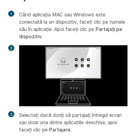
1
Când aplicația MAC sau Windows este
conectată la un dispozitiv, faceți clic pe numele
său în aplicație. Apoi faceți clic pe
Partajați pe
dispozitiv
.
2
3
Selectați dacă doriți să partajați întregul ecran
sau doar una dintre aplicațiile deschise, apoi
faceți clic pe
Partajare
.