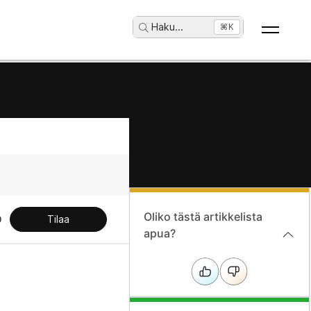
Haku
...
⌘K
Oliko tästä artikkelista
Tilaa
apua?