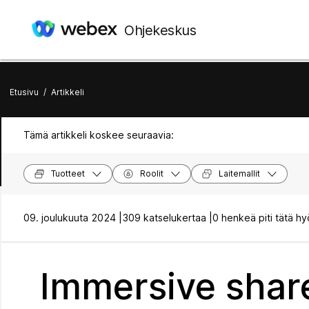
Ohjekeskus
Etusivu
/
Artikkeli
Tämä artikkeli koskee seuraavia:
Tuotteet
Roolit
Laitemallit
09. joulukuuta 2024 |
309 katselukertaa |
0 henkeä piti tätä hy
Immersive shar