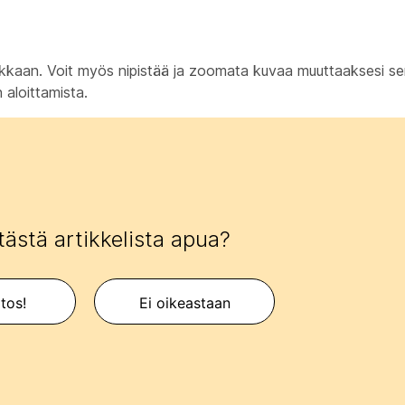
ikkaan. Voit myös nipistää ja zoomata kuvaa muuttaaksesi s
 aloittamista.
tästä artikkelista apua?
itos!
Ei oikeastaan