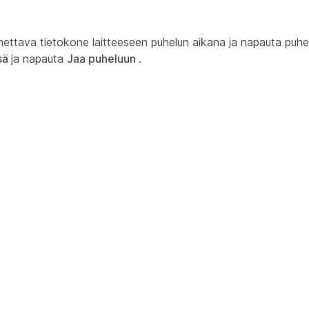
nnettava tietokone laitteeseen puhelun aikana ja napauta puh
sä
ja napauta
Jaa puheluun
.