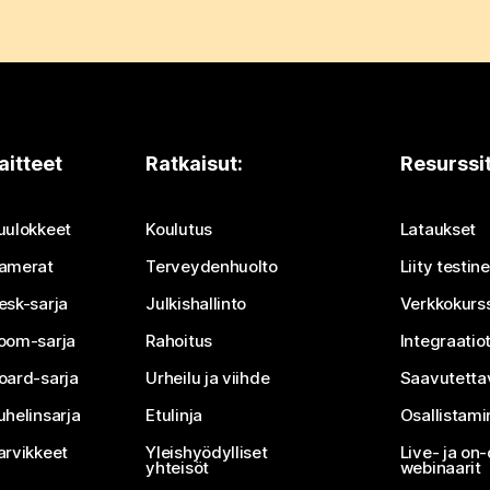
aitteet
Ratkaisut:
Resurssi
uulokkeet
Koulutus
Lataukset
amerat
Terveydenhuolto
Liity testi
esk-sarja
Julkishallinto
Verkkokurss
oom-sarja
Rahoitus
Integraatio
oard-sarja
Urheilu ja viihde
Saavutetta
uhelinsarja
Etulinja
Osallistam
arvikkeet
Yleishyödylliset
Live- ja o
yhteisöt
webinaarit