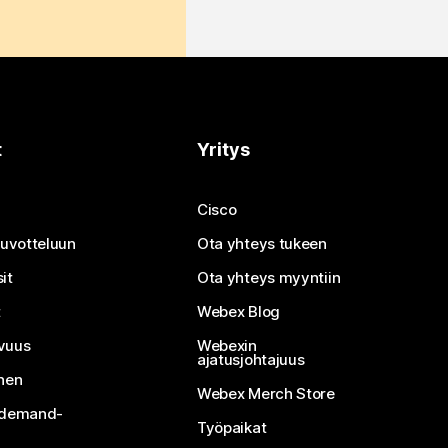
t
Yritys
Cisco
neuvotteluun
Ota yhteys tukeen
it
Ota yhteys myyntiin
t
Webex Blog
vuus
Webexin
ajatusjohtajuus
inen
Webex Merch Store
n-demand-
Työpaikat