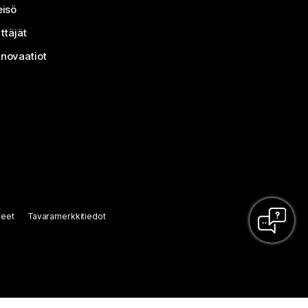
isö
ttäjät
nnovaatiot
teet
Tavaramerkkitiedot