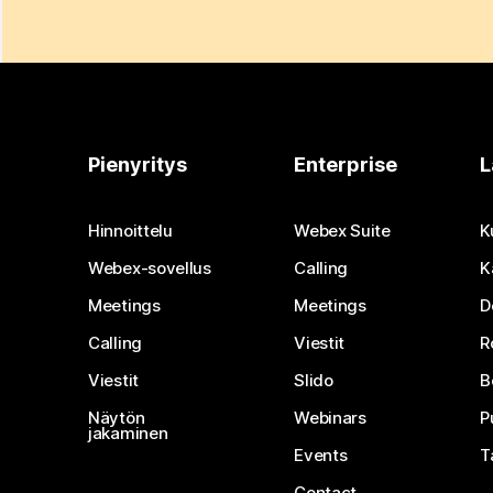
Pienyritys
Enterprise
L
Hinnoittelu
Webex Suite
K
Webex-sovellus
Calling
K
Meetings
Meetings
D
Calling
Viestit
R
Viestit
Slido
B
Näytön
Webinars
P
jakaminen
Events
T
Contact