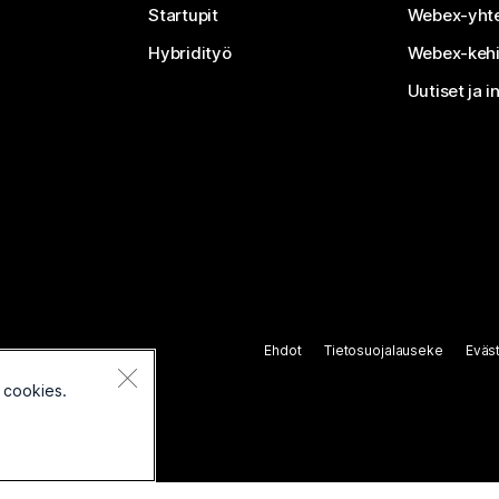
Startupit
Webex-yhte
Hybridityö
Webex-kehi
Uutiset ja i
Ehdot
Tietosuojalauseke
Eväs
 cookies.