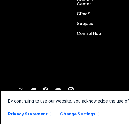
Center
CPaaS
Suojaus
Control Hub
©
2026
Cisco ja/tai sen tytäryhtiöt. Kaikki oikeudet pidätetään.
By continuing to use our website, you acknowledge the use of
Privacy Statement
Change Settings