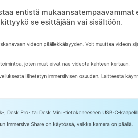
istaa entistä mukaansatempaavammat e
skittyykö se esittäjään vai sisältöön.
tyskanavaan videon päällekkäisyyden. Voit muuttaa videon sija
toimintoa, joten muut eivät näe videota kahteen kertaan.
luksesta lähetetyn immersiivisen osuuden. Laitteesta käynni
k-, Desk Pro- tai Desk Mini -tietokoneeseen USB-C-kaapelill
un Immersive Share on käytössä, vaikka kamera on päällä.