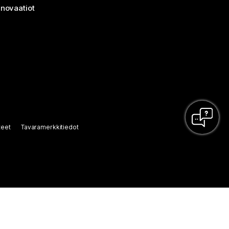
nnovaatiot
teet
Tavaramerkkitiedot