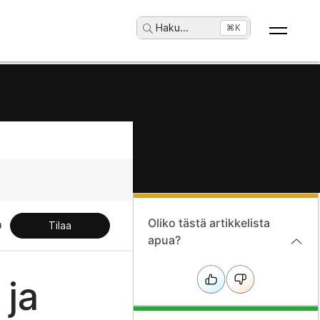
Haku
...
⌘K
Oliko tästä artikkelista
Tilaa
apua?
ja