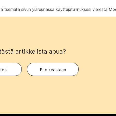
itsemalla sivun yläreunassa käyttäjätunnuksesi vierestä
Mod
tästä artikkelista apua?
itos!
Ei oikeastaan