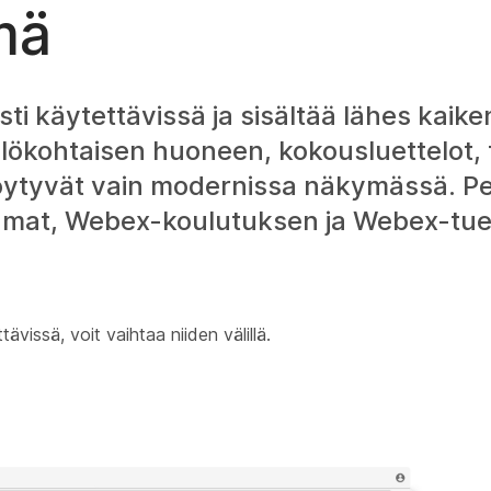
mä
i käytettävissä ja sisältää lähes kaike
lökohtaisen huoneen, kokousluettelot, t
ytyvät vain modernissa näkymässä. Pe
mat, Webex-koulutuksen ja Webex-tuen
issä, voit vaihtaa niiden välillä.