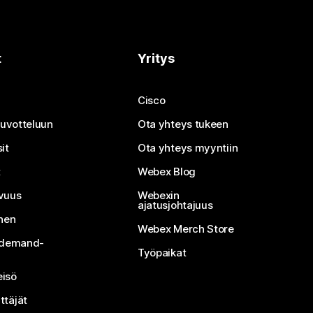
t
Yritys
Cisco
neuvotteluun
Ota yhteys tukeen
it
Ota yhteys myyntiin
t
Webex Blog
vuus
Webexin
ajatusjohtajuus
inen
Webex Merch Store
n-demand-
Työpaikat
isö
ttäjät