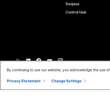
Suojaus
Control Hub
©
2026
Cisco ja/tai sen tytäryhtiöt. Kaikki oikeudet pidätetään.
By continuing to use our website, you acknowledge the use of
Privacy Statement
Change Settings