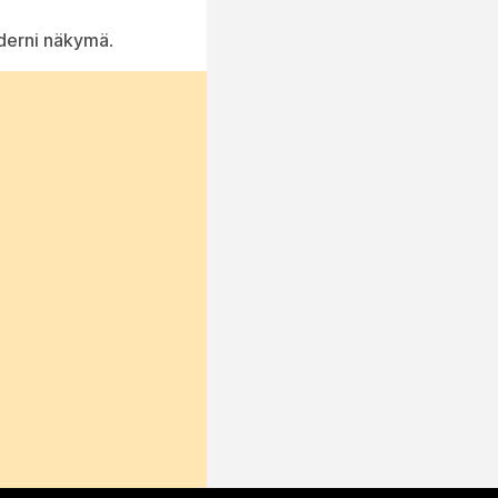
erni näkymä
.