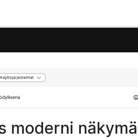
Käyttöjärjestelmät
ödyllisenä
s moderni näkymä 