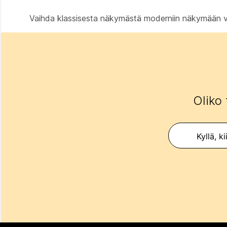
Vaihda klassisesta näkymästä moderniin näkymään val
Oliko 
Kyllä, ki