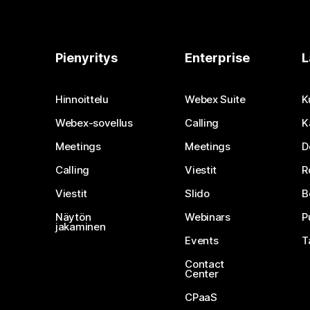
Pienyritys
Enterprise
L
Hinnoittelu
Webex Suite
K
Webex-sovellus
Calling
K
Meetings
Meetings
D
Calling
Viestit
R
Viestit
Slido
B
Näytön
Webinars
P
jakaminen
Events
T
Contact
Center
CPaaS