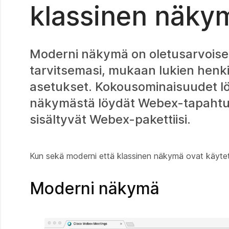
klassinen näky
Moderni näkymä on oletusarvoisest
tarvitsemasi, mukaan lukien henki
asetukset. Kokousominaisuudet lö
näkymästä löydät Webex-tapahtu
sisältyvät Webex-pakettiisi.
Kun sekä moderni että klassinen näkymä ovat käytettäv
Moderni näkymä