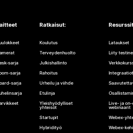
aitteet
Ratkaisut:
Resurssi
uulokkeet
Koulutus
Lataukset
amerat
Terveydenhuolto
Liity testi
esk-sarja
Julkishallinto
Verkkokurss
oom-sarja
Rahoitus
Integraatio
oard-sarja
Urheilu ja viihde
Saavutetta
uhelinsarja
Etulinja
Osallistam
arvikkeet
Yleishyödylliset
Live- ja o
yhteisöt
webinaarit
Startupit
Webex-yhte
Hybridityö
Webex-kehi