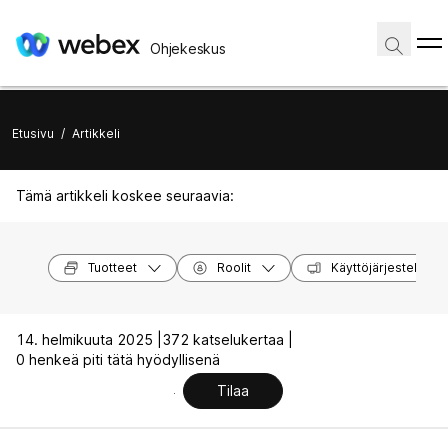
Ohjekeskus
Etusivu
/
Artikkeli
Tämä artikkeli koskee seuraavia:
Tuotteet
Roolit
Käyttöjärjestelmät
14. helmikuuta 2025 |
372 katselukertaa |
0 henkeä piti tätä hyödyllisenä
Tilaa