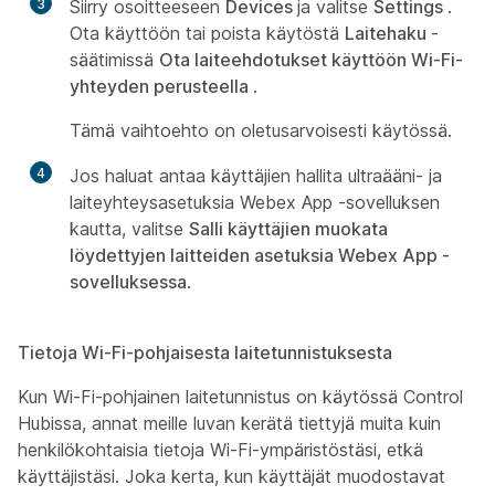
3
Siirry osoitteeseen
Devices
ja valitse
Settings
.
Ota käyttöön tai poista käytöstä
Laitehaku
-
säätimissä
Ota laiteehdotukset käyttöön Wi-Fi-
yhteyden perusteella
.
Tämä vaihtoehto on oletusarvoisesti käytössä.
4
Jos haluat antaa käyttäjien hallita ultraääni- ja
laiteyhteysasetuksia Webex App -sovelluksen
kautta, valitse
Salli käyttäjien muokata
löydettyjen laitteiden asetuksia Webex App -
sovelluksessa
.
Tietoja Wi-Fi-pohjaisesta laitetunnistuksesta
Kun Wi-Fi-pohjainen laitetunnistus on käytössä Control
Hubissa, annat meille luvan kerätä tiettyjä muita kuin
henkilökohtaisia tietoja Wi-Fi-ympäristöstäsi, etkä
käyttäjistäsi. Joka kerta, kun käyttäjät muodostavat