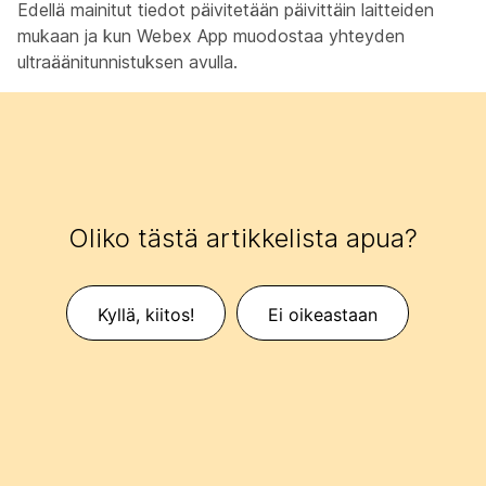
Edellä mainitut tiedot päivitetään päivittäin laitteiden
mukaan ja kun Webex App muodostaa yhteyden
ultraäänitunnistuksen avulla.
Oliko tästä artikkelista apua?
Kyllä, kiitos!
Ei oikeastaan