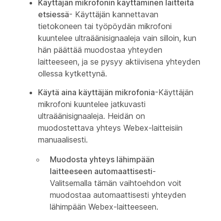
Käyttäjän mikrofonin käyttäminen laitteita
etsiessä
- Käyttäjän kannettavan
tietokoneen tai työpöydän mikrofoni
kuuntelee ultraäänisignaaleja vain silloin, kun
hän päättää muodostaa yhteyden
laitteeseen, ja se pysyy aktiivisena yhteyden
ollessa kytkettynä.
Käytä aina käyttäjän mikrofonia
-Käyttäjän
mikrofoni kuuntelee jatkuvasti
ultraäänisignaaleja. Heidän on
muodostettava yhteys Webex-laitteisiin
manuaalisesti.
Muodosta yhteys lähimpään
laitteeseen automaattisesti
-
Valitsemalla tämän vaihtoehdon voit
muodostaa automaattisesti yhteyden
lähimpään Webex-laitteeseen.