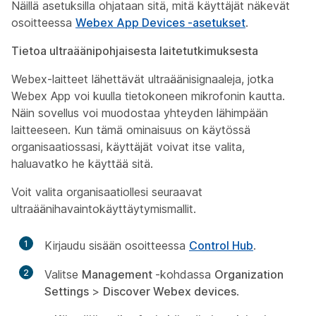
Näillä asetuksilla ohjataan sitä, mitä käyttäjät näkevät
osoitteessa
Webex App Devices -asetukset
.
Tietoa ultraäänipohjaisesta laitetutkimuksesta
Webex-laitteet lähettävät ultraäänisignaaleja, jotka
Webex App voi kuulla tietokoneen mikrofonin kautta.
Näin sovellus voi muodostaa yhteyden lähimpään
laitteeseen. Kun tämä ominaisuus on käytössä
organisaatiossasi, käyttäjät voivat itse valita,
haluavatko he käyttää sitä.
Voit valita organisaatiollesi seuraavat
ultraäänihavaintokäyttäytymismallit.
1
Kirjaudu sisään osoitteessa
Control Hub
.
2
Valitse
Management
-kohdassa
Organization
Settings
>
Discover Webex devices
.