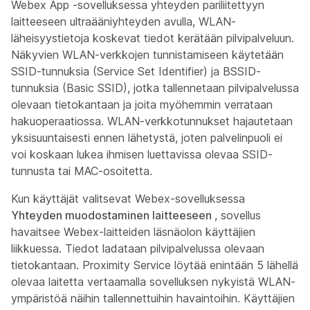
Webex App -sovelluksessa yhteyden pariliitettyyn
laitteeseen ultraääniyhteyden avulla, WLAN-
läheisyystietoja koskevat tiedot kerätään pilvipalveluun.
Näkyvien WLAN-verkkojen tunnistamiseen käytetään
SSID-tunnuksia (Service Set Identifier) ja BSSID-
tunnuksia (Basic SSID), jotka tallennetaan pilvipalvelussa
olevaan tietokantaan ja joita myöhemmin verrataan
hakuoperaatiossa. WLAN-verkkotunnukset hajautetaan
yksisuuntaisesti ennen lähetystä, joten palvelinpuoli ei
voi koskaan lukea ihmisen luettavissa olevaa SSID-
tunnusta tai MAC-osoitetta.
Kun käyttäjät valitsevat Webex-sovelluksessa
Yhteyden muodostaminen laitteeseen
, sovellus
havaitsee Webex-laitteiden läsnäolon käyttäjien
liikkuessa. Tiedot ladataan pilvipalvelussa olevaan
tietokantaan. Proximity Service löytää enintään 5 lähellä
olevaa laitetta vertaamalla sovelluksen nykyistä WLAN-
ympäristöä näihin tallennettuihin havaintoihin. Käyttäjien