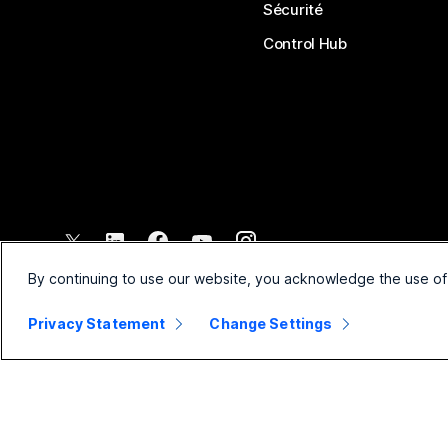
Sécurité
Control Hub
©
2026
Cisco et/ou ses affiliés. Tous droits réservés.
By continuing to use our website, you acknowledge the use of
Privacy Statement
Change Settings