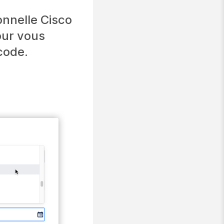
onnelle Cisco
our vous
code.