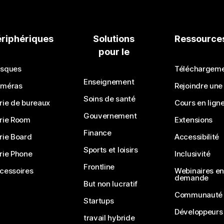
ériphériques
Solutions
Ressource
pour le
sques
Téléchargem
Enseignement
méras
Rejoindre une
Soins de santé
rie de bureaux
Cours en lign
Gouvernement
rie Room
Extensions
Finance
rie Board
Accessibilité
Sports et loisirs
rie Phone
Inclusivité
Frontline
cessoires
Webinaires en 
demande
But non lucratif
Communauté
Startups
Développeurs
travail hybride