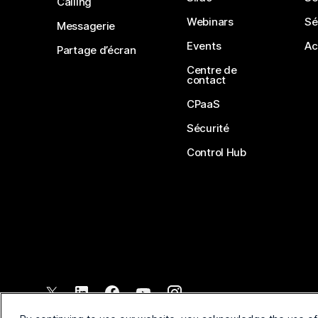
Calling
Webinars
Sé
Messagerie
Events
Ac
Partage d’écran
Centre de
contact
CPaaS
Sécurité
Control Hub
©
2026
Cisco et/ou ses affiliés. Tous droits réservés.