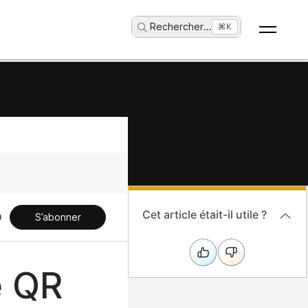
Rechercher
...
⌘K
Cet article était-il utile ?
S’abonner
e QR