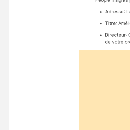
People Insights p
Adresse
: L
Titre
: Améli
Directeur
: 
de votre or