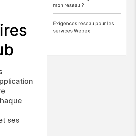
mon réseau ?
Exigences réseau pour les
ires
services Webex
ub
s
pplication
re
chaque
et ses