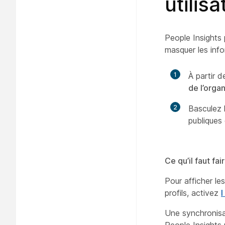
utilis
People Insights 
masquer les info
1
À partir d
de l’organ
2
Basculez 
publiques 
Ce qu’il faut fai
Pour afficher le
profils, activez
l
Une synchronisat