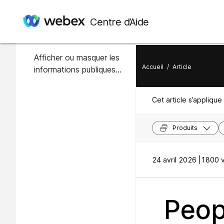
Dans cet article
Centre d’Aide
Aperçu
Afficher ou masquer les
Accueil
/
Article
informations publiques
des utilisateurs de votre
organisation
Cet article s’applique 
Produits
24 avril 2026 |
1800 v
Peop