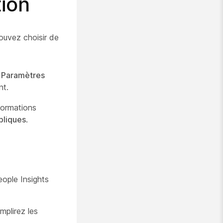
tion
pouvez choisir de
 Paramètres
nt.
formations
bliques
.
eople Insights
mplirez les