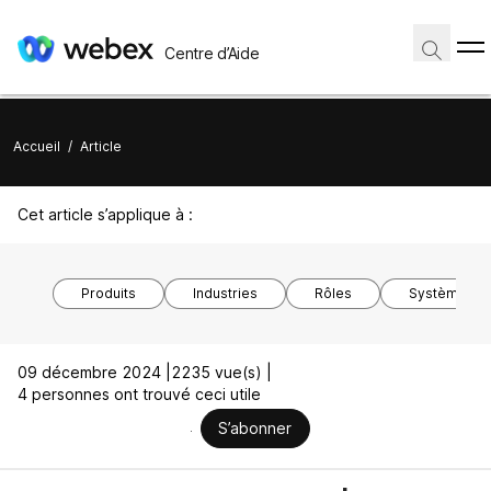
Centre d’Aide
Accueil
/
Article
Cet article s’applique à :
Produits
Industries
Rôles
Système d’ex
09 décembre 2024 |
2235 vue(s) |
4 personnes ont trouvé ceci utile
S’abonner