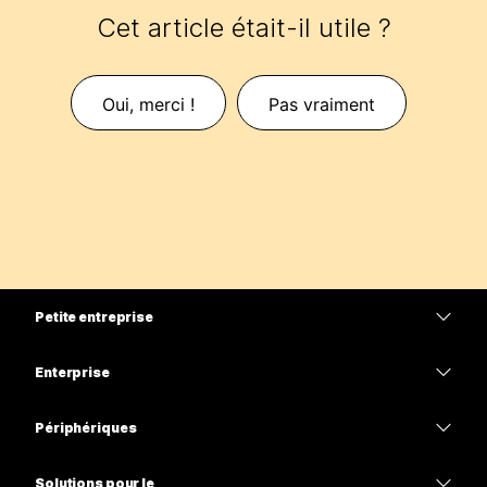
Cet article était-il utile ?
Oui, merci !
Pas vraiment
Petite entreprise
Tarifs
Enterprise
Application Webex
Webex Suite
Périphériques
Meetings
Calling
Casques
Calling
Solutions pour le