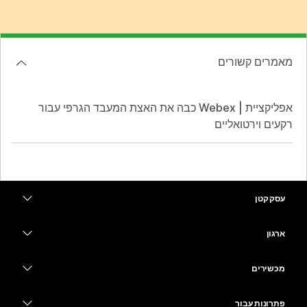
מאמרים קשורים
אפליקציית | Webex כבה את האצת המעבד הגרפי עבור
רקעים וירטואליים
עסק קטן
מחירים
ארגון
יישום Webex
Webex Suite
מכשירים
Meetings
Calling
אוזניות
Calling
פתרונות עבור