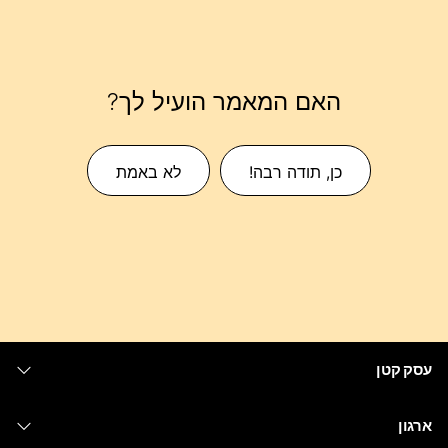
האם המאמר הועיל לך?
כן, תודה רבה!
לא באמת
עסק קטן
מחירים
ארגון
יישום Webex