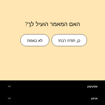
האם המאמר הועיל לך?
כן, תודה רבה!
לא באמת
עסק קטן
מחירים
ארגון
יישום Webex