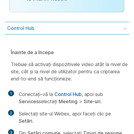
Control Hub
Înainte de a începe
Trebuie să activați dispozitivele video atât la nivel de
site, cât și la nivel de utilizator pentru ca criptarea
end-to-end să funcționeze.
1
Conectați-vă la
Control Hub
, apoi sub
Services
selectați
Meeting
>
Site-uri
.
2
Selectați site-ul Webex, apoi faceți clic pe
Setări
.
3
Din
Setări comune
, selectați
Tipuri de sesiune
.