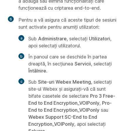
a adăuga sau elimina funcționalități care
funcționează cu criptarea end-to-end.
6
Pentru a vă asigura că aceste tipuri de sesiuni
sunt activate pentru anumiți utilizatori:
Sub
Administrare
, selectați
Utilizatori
,
apoi selectați utilizatorul.
În panoul care se deschide în partea
dreaptă, în secțiunea
Servicii
, selectați
Întâlnire
.
Sub
Site-uri Webex Meeting
, selectați
site-ul Webex și asigurați-vă că sunt
bifate casetele de selectare
Pro 3 Free-
End to End Encryption_VOIPonly
,
Pro-
End to End Encryption_VOIPonly
sau
Webex Support SC-End to End
Encryption_VOIPonly
, apoi selectați