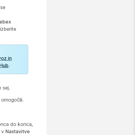
 se
ebex
zberite
oz in
 Hub
.
 sej.
 omogočili.
konca do konca,
i v
Nastavitve