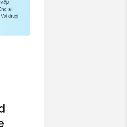
režja
End ali
Vsi drugi
od
e