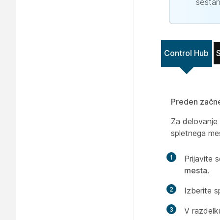
sesta
Control Hub
S
Preden začn
Za delovanje 
spletnega mes
1
Prijavite 
mesta
.
2
Izberite 
3
V razdel