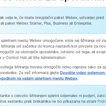
ak velja le, če imate brezplačni paket Webex, ustvarjen pre
ali paket Webex Starter, Plus, Business ali Enterprise.
spletnem mestu Webex omogočene vrste sej šifriranja od z
 šifriranja od začetka do konca nastaviti kot privzete za no
omogočiti za obstoječe uporabnike, odvisno od tega, ali svoj
 v Control Hub ali Site Administration.
lovitega šifriranja morate omogočiti video naprave tako za s
orabnike. Za več informacij glejte
Dovolite video sistemom, 
dogodkom na vašem spletnem mestu Webex
.
tanke s celovito šifriranjem spletni odjemalec ni podprt, zat
žitve sestanku prek brskalnika ne bo prikazana na strani
Pridr