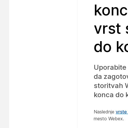
konc
vrst 
do k
Uporabite 
da zagotov
storitvah 
konca do 
Naslednje
vrste
mesto Webex.