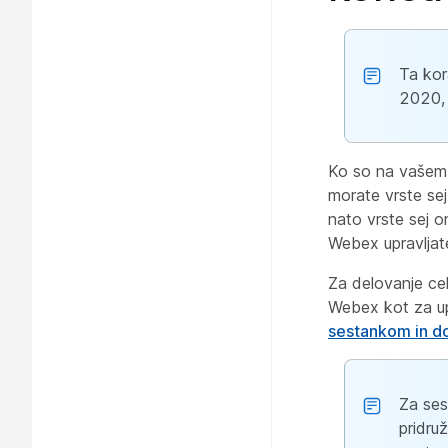
Ta kor
2020, 
Ko so na vašem 
morate vrste sej
nato vrste sej 
Webex upravljate
Za delovanje ce
Webex kot za up
sestankom in 
Za ses
pridru