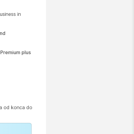
usiness in
End
 Premium plus
oka od konca do