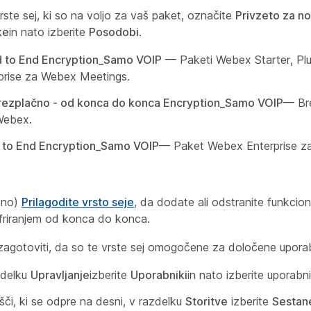
rste sej, ki so na voljo za vaš paket, označite
Privzeto za n
ke
in nato izberite
Posodobi
.
 to End Encryption_Samo VOIP
— Paketi Webex Starter, Plu
rprise za Webex Meetings.
rezplačno - od konca do konca Encryption_Samo VOIP
— Br
Webex.
 to End Encryption_Samo VOIP
— Paket Webex Enterprise z
zno)
Prilagodite vrsto seje
, da dodate ali odstranite funkcion
šifriranjem od konca do konca.
 zagotoviti, da so te vrste sej omogočene za določene upora
zdelku
Upravljanje
izberite
Uporabniki
in nato izberite uporabn
šči, ki se odpre na desni, v razdelku
Storitve
izberite
Sestan