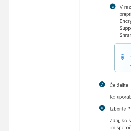
V ra
prepr
Encr
Supp
Shra
7
Če želite,
Ko uporabn
8
Izberite
P
Zdaj, ko 
jim sporoč