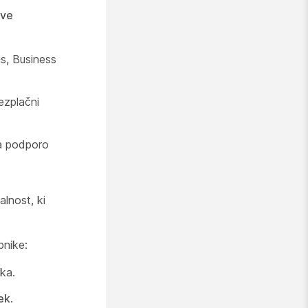
ove
s, Business
ezplačni
a podporo
alnost, ki
bnike:
ika.
ek
.