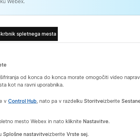
nku Webex
.
krbnik spletnega mesta
ete
šifriranja od konca do konca morate omogočiti video naprav
ta kot na ravni uporabnika.
se v
Control Hub
, nato pa v razdelku
Storitve
izberite
Sestan
spletno mesto Webex in nato kliknite
Nastavitve
.
ku
Splošne nastavitve
izberite
Vrste sej
.