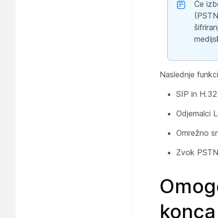
Če izb
(PSTN)
šifrir
medijs
Naslednje funkci
SIP in H.3
Odjemalci L
Omrežno s
Zvok PSTN (
Omogoč
konca