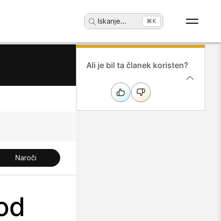
Iskanje
...
⌘K
Ali je bil ta članek koristen?
Naroči
od