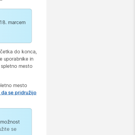
d 18. marcem
ačetka do konca,
ve uporabnike in
e spletno mesto
pletno mesto
da se pridružijo
o možnost
užite se