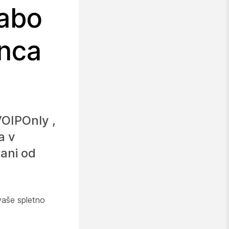
rabo
onca
VOIPOnly
,
a v
ani od
vaše spletno