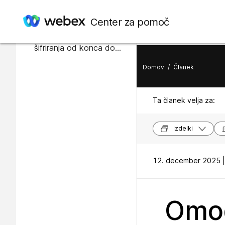
V tem članku
Center za pomoč
Omogoči vrste sej
šifriranja od konca do
konca za uporabnike
Domov
/
Članek
Ta članek velja za:
Izdelki
12. december 2025 |
Omog