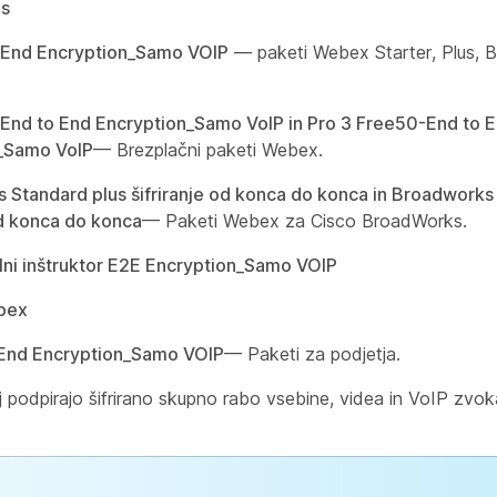
s
 End Encryption_Samo VOIP
— paketi Webex Starter, Plus, B
-End to End Encryption_Samo VoIP in Pro 3 Free50-End to 
_Samo VoIP
— Brezplačni paketi Webex.
 Standard plus šifriranje od konca do konca in Broadworks
od konca do konca
— Paketi Webex za Cisco BroadWorks.
lni inštruktor E2E Encryption_Samo VOIP
bex
End Encryption_Samo VOIP
— Paketi za podjetja.
ej podpirajo šifrirano skupno rabo vsebine, videa in VoIP zv