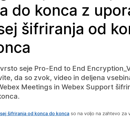
a do konca z upo
sej šifriranja od k
onca
vrsto seje
Pro-End to End Encryption_
ite, da so zvok, video in deljena vsebin
Webex Meetings in Webex Support šifrir
konca.
 sej šifriranja od konca do konca
so na voljo na zahtevo za 