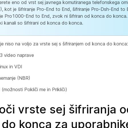
erete eno od vrst sej javnega komutiranega telefonskega om
, kot je šifriranje Pro-End to End, šifriranje Pro-Dsh-End to 
anje Pro1000-End to End, zvok ni šifriran od konca do konca. 
ki kanali so šifrirani od konca do konca.
je niso na voljo za vrste sej s šifriranjem od konca do konca:
23 video naprave
inux in VDI
nemanje (NBR)
možnosti Pokliči me in Prikliči)
i vrste sej šifriranja 
 do konca za uporabnik