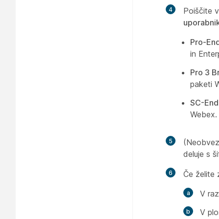
4
Poiščite v
uporabni
Pro-End
in Ente
Pro 3 B
paketi 
SC-End
Webex.
5
(Neobve
deluje s 
6
Če želite
V ra
V plo