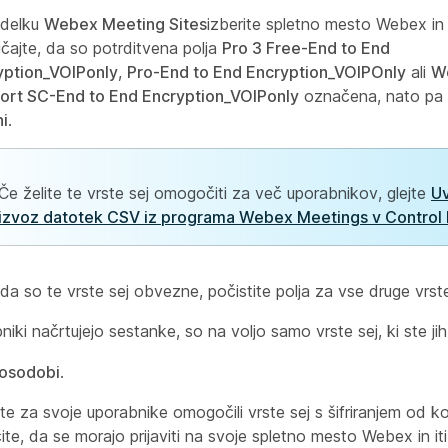
zdelku
Webex Meeting Sites
izberite spletno mesto Webex in
ičajte, da so potrditvena polja
Pro 3 Free-End to End
yption_VOIPonly
,
Pro-End to End Encryption_VOIPOnly
ali
W
ort SC-End to End Encryption_VOIPonly
označena, nato pa i
ni
.
Če želite te vrste sej omogočiti za več uporabnikov, glejte
Uv
izvoz datotek CSV iz programa Webex Meetings v Control
 da so te vrste sej obvezne, počistite polja za vse druge vrste
iki načrtujejo sestanke, so na voljo samo vrste sej, ki ste jih
osodobi
.
ste za svoje uporabnike omogočili vrste sej s šifriranjem od 
ite, da se morajo prijaviti na svoje spletno mesto Webex in it