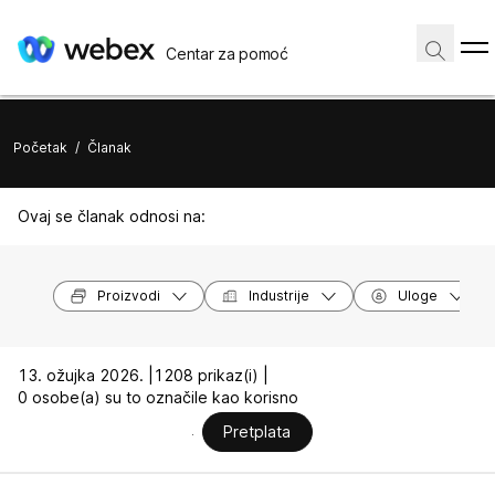
Centar za pomoć
Početak
/
Članak
Ovaj se članak odnosi na:
Proizvodi
Industrije
Uloge
13. ožujka 2026. |
1208 prikaz(i) |
0 osobe(a) su to označile kao korisno
Pretplata