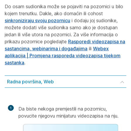
Do osam sudionika može se pojaviti na pozornici u bilo
kojem trenutku. Dakle, ako domaćin ili cohost
sinkroniziraju svoju pozornicu
i dodaju joj sudionike,
možete dodati više sudionika samo ako je dostupan
jedan ili više utora na pozornici. Za više informacija o
prikazu pozornice pogledajte
Rasporedi videozapisa na
sastancima, webinarima i događajima
ili
Webex
aplikacija | Promjena rasporeda videozapisa tijekom
sastanka
.
Radna površina, Web
1
Da biste nekoga premjestili na pozornicu,
povucite njegovu minijaturu videozapisa na nju.