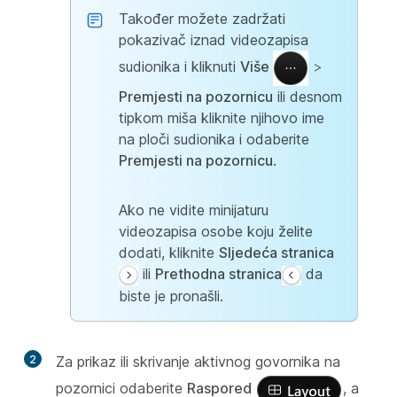
Također možete zadržati
pokazivač iznad videozapisa
sudionika i kliknuti
Više
>
Premjesti na pozornicu
ili desnom
tipkom miša kliknite njihovo ime
na ploči sudionika i odaberite
Premjesti na pozornicu
.
Ako ne vidite minijaturu
videozapisa osobe koju želite
dodati, kliknite
Sljedeća stranica
ili
Prethodna stranica
da
biste je pronašli.
2
Za prikaz ili skrivanje aktivnog govornika na
pozornici odaberite
Raspored
, a