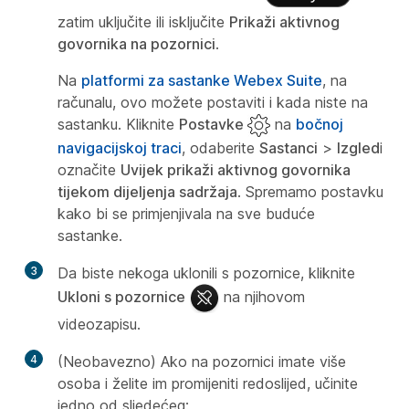
zatim uključite ili isključite
Prikaži aktivnog
govornika na pozornici
.
Na
platformi za sastanke Webex Suite
, na
računalu, ovo možete postaviti i kada niste na
sastanku. Kliknite
Postavke
na
bočnoj
navigacijskoj traci
, odaberite
Sastanci
>
Izgled
i
označite
Uvijek prikaži aktivnog govornika
tijekom dijeljenja sadržaja
. Spremamo postavku
kako bi se primjenjivala na sve buduće
sastanke.
3
Da biste nekoga uklonili s pozornice, kliknite
Ukloni s pozornice
na njihovom
videozapisu.
4
(Neobavezno) Ako na pozornici imate više
osoba i želite im promijeniti redoslijed, učinite
jedno od sljedećeg: