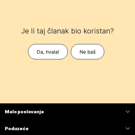
Je li taj članak bio koristan?
Da, hvala!
Ne baš
Malo poslovanje
Cijene
Poduzeće
Aplikacija Webex