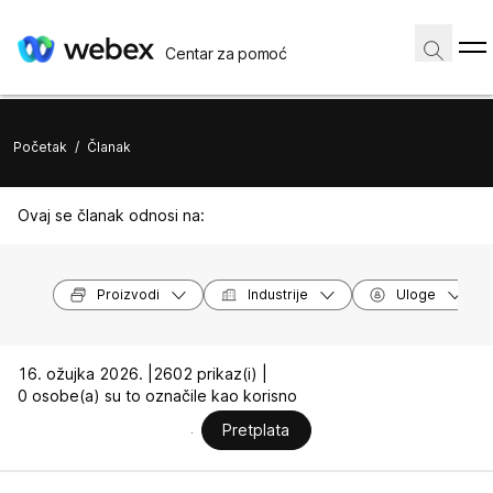
Centar za pomoć
Početak
/
Članak
Ovaj se članak odnosi na:
Proizvodi
Industrije
Uloge
16. ožujka 2026. |
2602 prikaz(i) |
0 osobe(a) su to označile kao korisno
Pretplata