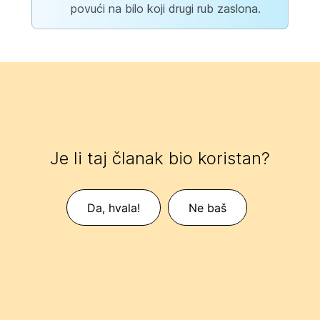
povući na bilo koji drugi rub zaslona.
Je li taj članak bio koristan?
Da, hvala!
Ne baš