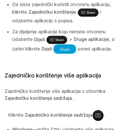
Da biste zajednički koristili otvorenu aplikaciju,
kliknite
Zajedničko korištenje
i
odaberite aplikaciju s popisa.
Za dijeljenje aplikacije koju nemate otvorenu
odaberite
Dijeli
>
Druge aplikacije
, a
zatim kliknite
Dijeli
pored aplikacije.
Zajedničko korištenje više aplikacija
Zajedničko korištenje više aplikacija s izbornika
Zajedničko korištenje sadržaja
.
Kliknite
Zajedničko korištenje sadržaja
.
Windows
—držite
Ctrl
i odaberite više aplikacija.