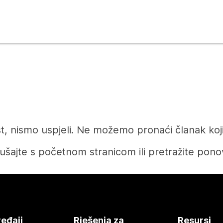
t, nismo uspjeli. Ne možemo pronaći članak koji 
ušajte s početnom stranicom ili pretražite pono
Početak
eđaji
Rješenja za
Resursi
Tražite li odgovor?