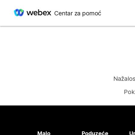
Centar za pomoć
Nažalos
Pok
Malo
Poduzeće
Ur