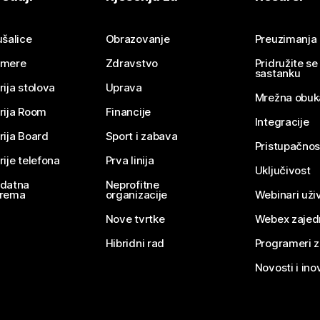
Pošaljite pitanje
ušalice
Obrazovanje
Preuzimanja
mere
Zdravstvo
Pridružite s
sastanku
rija stolova
Uprava
Mrežna obuk
rija Room
Financije
Integracije
rija Board
Sport i zabava
Pristupačnos
rije telefona
Prva linija
Uključivost
datna
Neprofitne
rema
organizacije
Webinari uživ
Nove tvrtke
Webex zajed
Hibridni rad
Programeri 
Novosti i ino