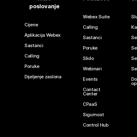
poslovanje
Webex Suite
Sl
Cijene
Calling
Ka
Aplikacija Webex
Sastanci
Se
Sastanci
Poruke
Se
Calling
Slido
Se
Poruke
Webinari
Se
Dijeljenje zaslona
Events
Do
op
Contact
Center
CPaaS
Sigurnost
Control Hub