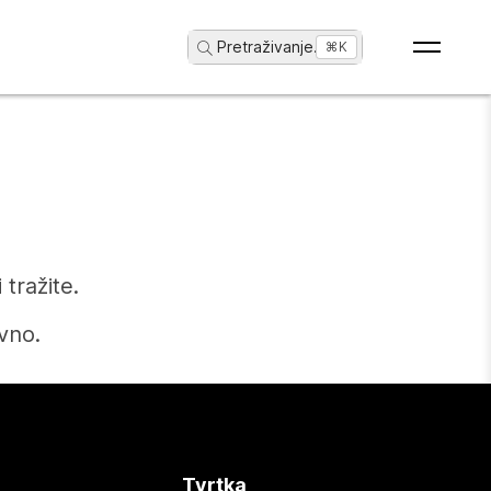
Pretraživanje
...
⌘K
tražite.
vno.
Tvrtka