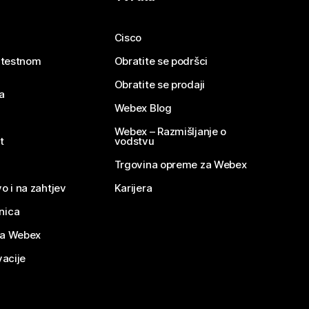
Cisco
e testnom
Obratite se podršci
Obratite se prodaji
a
Webex Blog
Webex – Razmišljanje o
t
vodstvu
Trgovina opreme za Webex
o i na zahtjev
Karijera
nica
za Webex
vacije