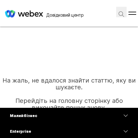
Довідковий центр
На жаль, не вдалося знайти статтю, яку ви
шукаєте.
Перейдіть на головну сторінку або
виконайте пошук знову.
Малий бізнес
Тарифи
Enterprise
Головна