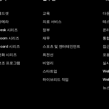
질문 제출
헤드셋
교육
다
카메라
의료 서비스
테스
Desk 시리즈
정부
온라
Room 시리즈
재무
통
Board 시리즈
스포츠 및 엔터테인먼트
접
전화 시리즈
최전선
포
보조 프로그램
비영리
실시
스타트업
We
하이브리드 작업
We
뉴스