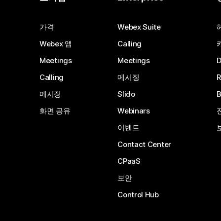
가격
Webex Suite
Webex 앱
Calling
Meetings
Meetings
Calling
메시징
메시징
Slido
화면 공유
Webinars
이벤트
Contact Center
CPaaS
보안
Control Hub