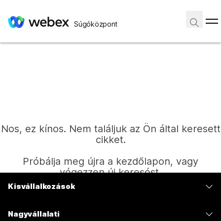
Súgóközpont
Nos, ez kínos. Nem találjuk az Ön által keresett
cikket.
Próbálja meg újra a kezdőlapon, vagy
végezzen új keresést.
Kisvállalkozások
Díjszabás
Kezdőlap
Nagyvállalati