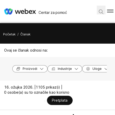
Centar za pomoć
Početak
/
Članak
Ovaj se članak odnosi na:
Proizvodi
Industrije
Uloge
16. ožujka 2026. |
1105 prikaz(i) |
0 osobe(a) su to označile kao korisno
Pretplata