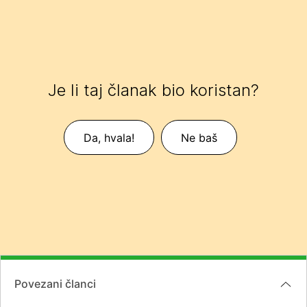
Je li taj članak bio koristan?
Da, hvala!
Ne baš
Povezani članci