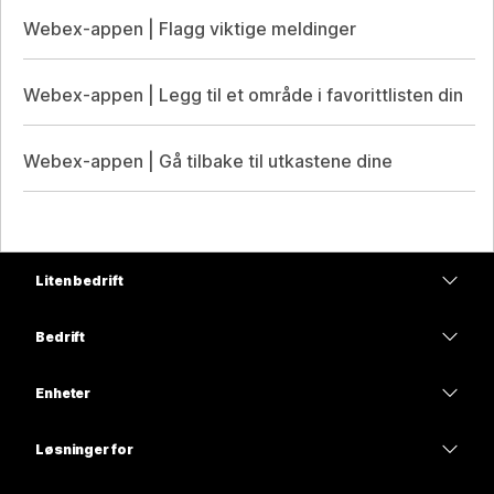
Webex-appen | Flagg viktige meldinger
Webex-appen | Legg til et område i favorittlisten din
Webex-appen | Gå tilbake til utkastene dine
Liten bedrift
Priser
Bedrift
Webex-app
Webex Suite
Enheter
Møter
Calling
Hodesett
Calling
Løsninger for
Møter
Kameraer
Utdanning
Meldinger