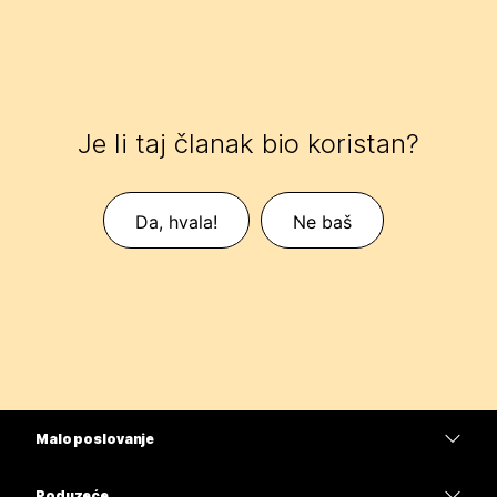
Je li taj članak bio koristan?
Da, hvala!
Ne baš
Malo poslovanje
Cijene
Poduzeće