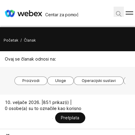
Centar za pomoć
Početak
/
Članak
Ovaj se članak odnosi na:
Proizvodi
Uloge
Operacijski sustavi
M
10. veljače 2026. |
851 prikaz(i) |
0 osobe(a) su to označile kao korisno
Pretplata