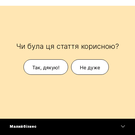
Чи була ця стаття корисною?
Так, дякую!
Не дуже
Малий бізнес