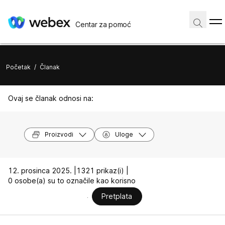
Centar za pomoć
Početak
/
Članak
Ovaj se članak odnosi na:
Proizvodi
Uloge
12. prosinca 2025. |
1321 prikaz(i) |
0 osobe(a) su to označile kao korisno
Pretplata