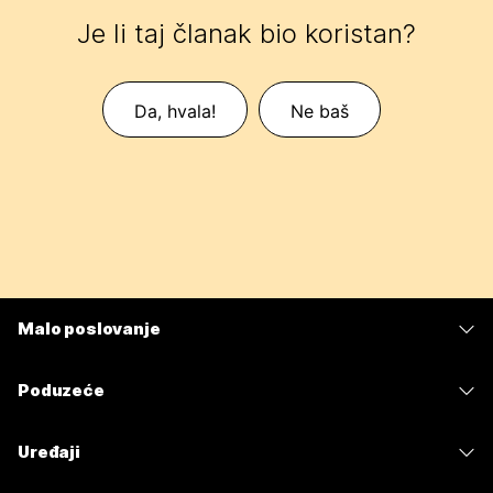
Je li taj članak bio koristan?
Da, hvala!
Ne baš
Malo poslovanje
Cijene
Poduzeće
Aplikacija Webex
Webex Suite
Uređaji
Sastanci
Calling