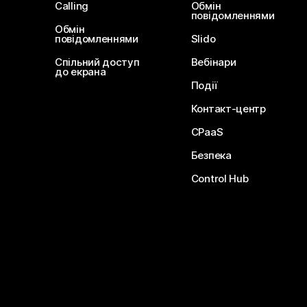
Calling
Обмін
повідомленнями
Обмін
повідомленнями
Slido
Спільний доступ
Вебінари
до екрана
Події
Контакт-центр
CPaaS
Безпека
Control Hub