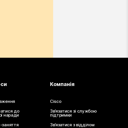
рси
Компанія
аження
Cisco
атися до
Зв’язатися зі службою
ої наради
підтримки
-заняття
Зв’язатися з відділом