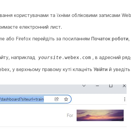
вання користувачами та їхніми обліковими записами Web
римаєте електронний лист.
ome або Firefox перейдіть за посиланням
Початок роботи
,
айту, наприклад
, в адресний ряд
yoursite
.webex.com
bex, у верхньому правому куті клацніть
Увійти
й уведіть 