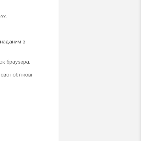
ex.
 наданим в
ок браузера.
свої облікові