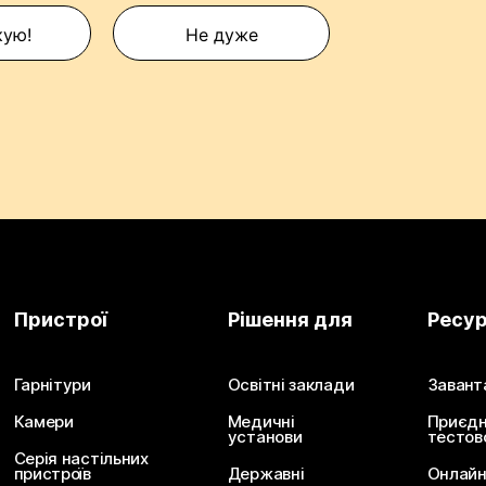
кую!
Не дуже
Пристрої
Рішення для
Ресу
Гарнітури
Освітні заклади
Завант
Камери
Медичні
Приєдн
установи
тестов
Серія настільних
пристроїв
Державні
Онлайн