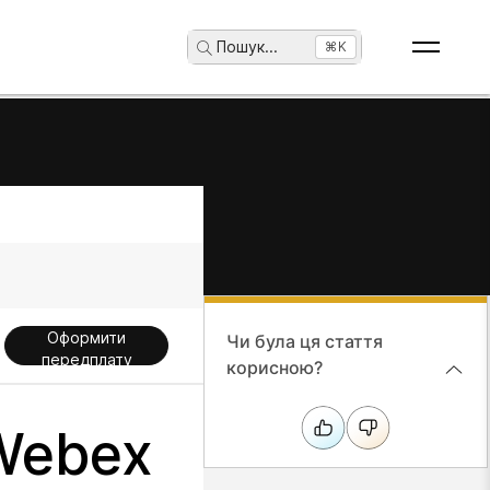
Пошук
...
⌘K
Оформити
Чи була ця стаття
передплату
корисною?
 Webex