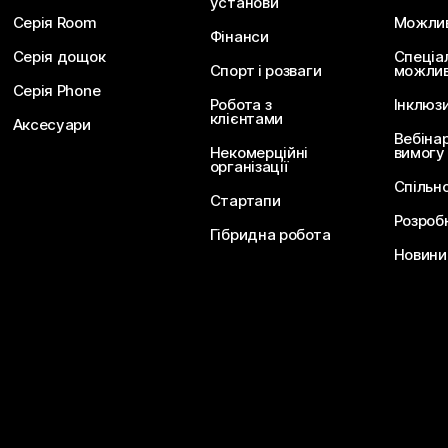
установи
Серія Room
Можливо
Фінанси
Серія дощок
Спеціа
Спорт і розваги
можлив
Серія Phone
Робота з
Інклюз
клієнтами
Аксесуари
Вебіна
Некомерційні
вимогу
організації
Спільн
Стартапи
Розроб
Гібридна робота
Новини 