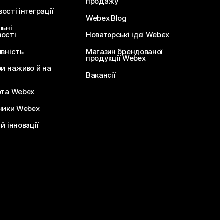
продажу
сті інтеграції
Webex Blog
льні
ості
Новаторські ідеї Webex
ивність
Магазин брендованої
продукції Webex
ри наживо й на
Вакансії
ота Webex
ники Webex
й інновації