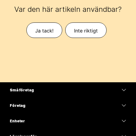
Var den här artikeln användbar?
Ja tack!
Inte riktigt
Små företag
Prissättning
Företag
Webex-appen
Webex Suite
Enheter
Möten
Calling
Headset