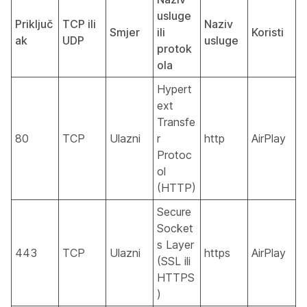
usluge
Priključ
TCP ili
Naziv
Smjer
ili
Koristi
ak
UDP
usluge
protok
ola
Hypert
ext
Transfe
80
TCP
Ulazni
r
http
AirPlay
Protoc
ol
(HTTP)
Secure
Socket
s Layer
443
TCP
Ulazni
https
AirPlay
(SSL ili
HTTPS
)