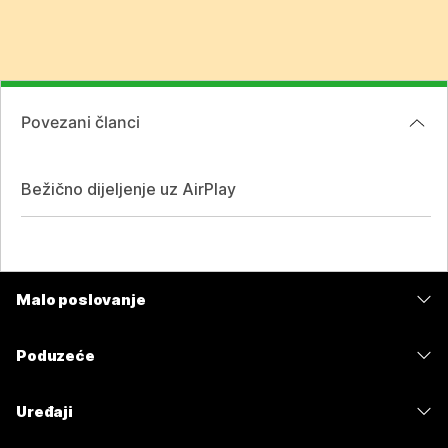
Povezani članci
Bežično dijeljenje uz AirPlay
Malo poslovanje
Cijene
Poduzeće
Aplikacija Webex
Webex Suite
Uređaji
Sastanci
Calling