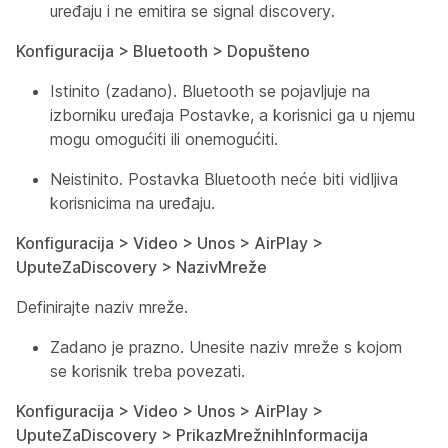
uređaju i ne emitira se signal discovery.
Konfiguracija > Bluetooth > Dopušteno
Istinito (zadano). Bluetooth se pojavljuje na
izborniku uređaja Postavke, a korisnici ga u njemu
mogu omogućiti ili onemogućiti.
Neistinito. Postavka Bluetooth neće biti vidljiva
korisnicima na uređaju.
Konfiguracija > Video > Unos > AirPlay >
UputeZaDiscovery > NazivMreže
Definirajte naziv mreže.
Zadano je prazno. Unesite naziv mreže s kojom
se korisnik treba povezati.
Konfiguracija > Video > Unos > AirPlay >
UputeZaDiscovery > PrikazMrežnihInformacija