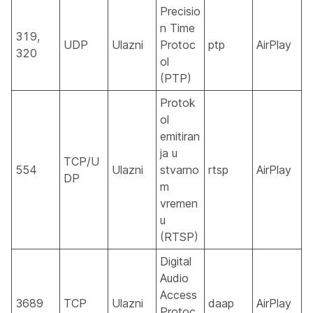
Precisio
n Time
319,
UDP
Ulazni
Protoc
ptp
AirPlay
320
ol
(PTP)
Protok
ol
emitiran
ja u
TCP/U
554
Ulazni
stvarno
rtsp
AirPlay
DP
m
vremen
u
(RTSP)
Digital
Audio
Access
3689
TCP
Ulazni
daap
AirPlay
Protoc