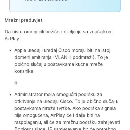
Mrežni preduvjeti
Da biste omogućili bežično dijeljenje sa značajkom
AirPlay:
Apple uređaj i uređaj Cisco moraju biti na istoj
domeni emitiranja (VLAN ili podmreži). To je
obično slučaj u postavkama kućne mreže
korisnika.
ili
Administrator mora omogućiti podršku za
otkrivanje na uređaju Cisco. To je obično slučaj u
postavkama mreže tvrtke. Ako podrška signala
nije omogućena, AirPlay će i dalje biti na
raspolaganju, ali će za mrežnu podršku zahtijevati
Bonjour usluge. IP usmjeravanje bit će potrebno