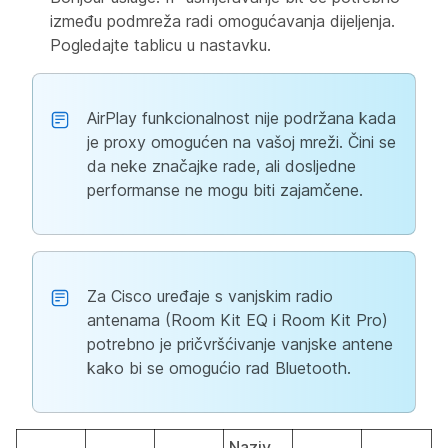
između podmreža radi omogućavanja dijeljenja.
Pogledajte tablicu u nastavku.
AirPlay funkcionalnost nije podržana kada
je proxy omogućen na vašoj mreži. Čini se
da neke značajke rade, ali dosljedne
performanse ne mogu biti zajamčene.
Za Cisco uređaje s vanjskim radio
antenama (Room Kit EQ i Room Kit Pro)
potrebno je pričvršćivanje vanjske antene
kako bi se omogućio rad Bluetooth.
Naziv