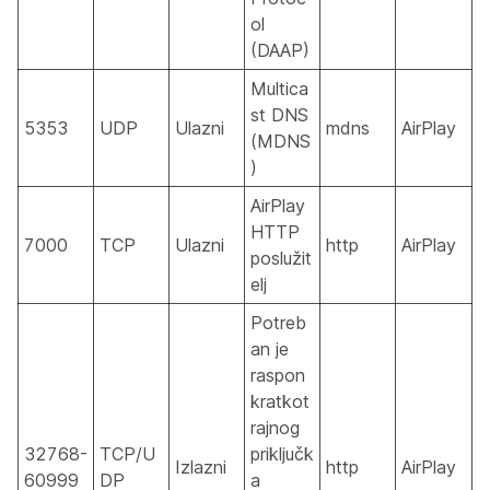
ol
(DAAP)
Multica
st DNS
5353
UDP
Ulazni
mdns
AirPlay
(MDNS
)
AirPlay
HTTP
7000
TCP
Ulazni
http
AirPlay
poslužit
elj
Potreb
an je
raspon
kratkot
rajnog
32768-
TCP/U
priključk
Izlazni
http
AirPlay
60999
DP
a