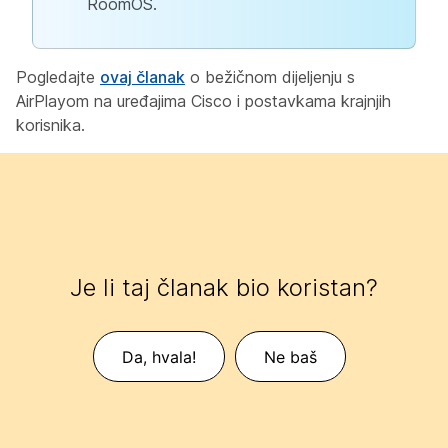
RoomOS.
Pogledajte
ovaj članak
o bežičnom dijeljenju s
AirPlayom na uređajima Cisco i postavkama krajnjih
korisnika.
Je li taj članak bio koristan?
Da, hvala!
Ne baš