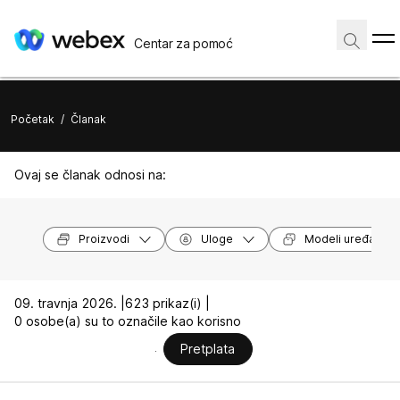
Centar za pomoć
Početak
/
Članak
Ovaj se članak odnosi na:
Proizvodi
Uloge
Modeli uređaja
09. travnja 2026. |
623 prikaz(i) |
0 osobe(a) su to označile kao korisno
Pretplata