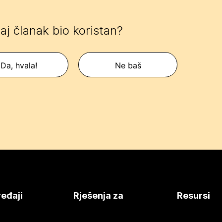
 taj članak bio koristan?
Da, hvala!
Ne baš
eđaji
Rješenja za
Resursi