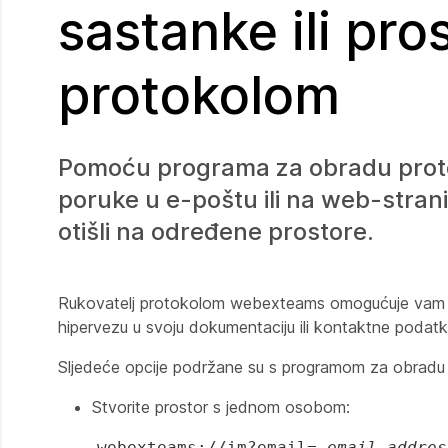
sastanke ili pr
protokolom
Pomoću programa za obradu proto
poruke u e-poštu ili na web-strani
otišli na određene prostore.
Rukovatelj protokolom webexteams omogućuje vam stv
hipervezu u svoju dokumentaciju ili kontaktne podatk
Sljedeće opcije podržane su s programom za obrad
Stvorite prostor s jednom osobom:
webexteams://im?email=
email_addres