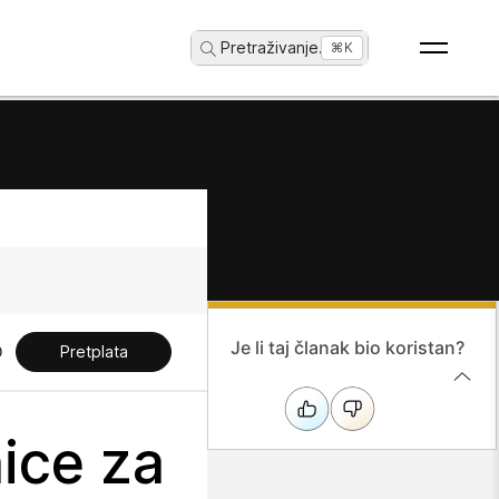
Pretraživanje
...
⌘K
Je li taj članak bio koristan?
Pretplata
ice za