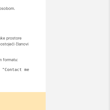
m osobom.
ske prostore
postojeći članovi
m formatu:
:
"Contact me
.