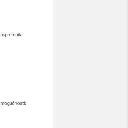
đuspremnik:
h mogućnosti: