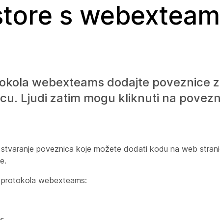
ostore s webextea
kola webexteams dodajte poveznice za 
cu. Ljudi zatim mogu kliknuti na povezn
aranje poveznica koje možete dodati kodu na web stranici il
e.
u protokola webexteams:
s