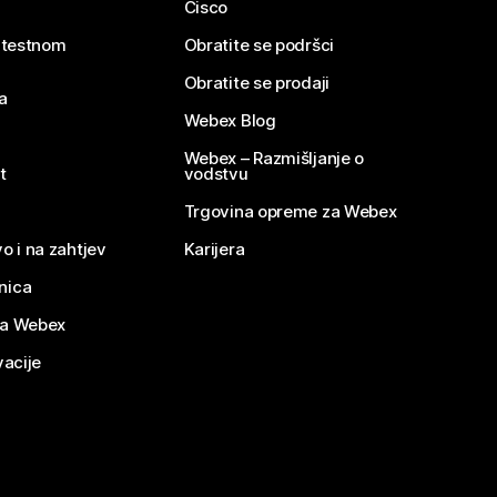
Cisco
e testnom
Obratite se podršci
Obratite se prodaji
a
Webex Blog
Webex – Razmišljanje o
t
vodstvu
Trgovina opreme za Webex
o i na zahtjev
Karijera
nica
za Webex
vacije