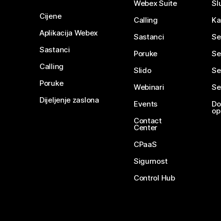
Webex Suite
Sl
Cijene
Calling
Ka
Aplikacija Webex
Sastanci
Se
Sastanci
Poruke
Se
Calling
Slido
Se
Poruke
Webinari
Se
Dijeljenje zaslona
Events
Do
op
Contact
Center
CPaaS
Sigurnost
Control Hub