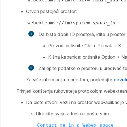
Otvori postojeći prostor:
webexteams://im?space=
space_id
Da biste dobili ID prostora, idite u prost
Prozori: pritisnite Ctrl + Pomak + K.
Kišna kabanica: pritisnite Option + N
Zalijepite podatke o prostoru u uređivač t
Za više informacija o prostoru, pogledajte
devel
Primjeri korištenja rukovatelja protokolom webextea
Da biste stvorili vezu na prostor web-aplikacij
Uključite svoju adresu e-pošte s
im
.
Contact me in a Webex space