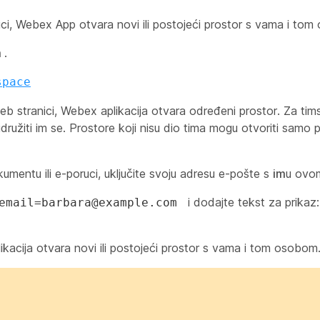
ci, Webex App otvara novi ili postojeći prostor s vama i to
m
.
space
b stranici, Webex aplikacija otvara određeni prostor. Za tim
idružiti im se. Prostore koji nisu dio tima mogu otvoriti samo 
mentu ili e-poruci, uključite svoju adresu e-pošte s
im
u ovo
i dodajte tekst za prikaz
?email=barbara@example.com
acija otvara novi ili postojeći prostor s vama i tom osobom