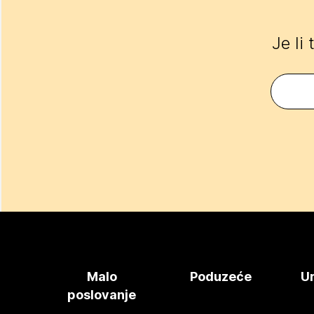
Je li
Malo
Poduzeće
Ur
poslovanje