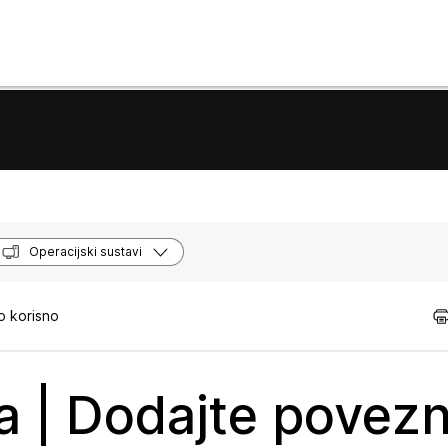
Operacijski sustavi
o korisno
a | Dodajte povezn