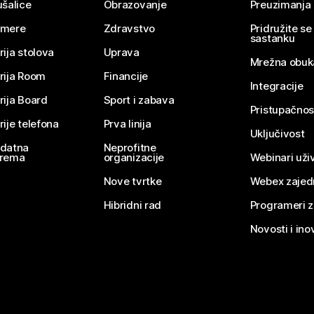
ušalice
Obrazovanje
Preuzimanja
mere
Zdravstvo
Pridružite s
sastanku
rija stolova
Uprava
Mrežna obuk
rija Room
Financije
Integracije
rija Board
Sport i zabava
Pristupačnos
rije telefona
Prva linija
Uključivost
datna
Neprofitne
rema
organizacije
Webinari uživ
Nove tvrtke
Webex zajed
Hibridni rad
Programeri 
Novosti i ino