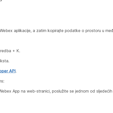
or Webex aplikacije, a zatim kopirajte podatke o prostoru u me
aredba + K.
eksta.
oper API
.
ms:
e Webex App na web-stranici, poslužite se jednom od sljedeći