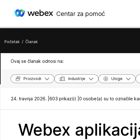
Centar za pomoć
Početak
/
Članak
Ovaj se članak odnosi na:
Proizvodi
Industrije
Uloge
24. travnja 2026. |
603 prikaz(i) |
0 osobe(a) su to označile ka
Webex aplikacij