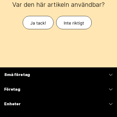
Var den här artikeln användbar?
Ja tack!
Inte riktigt
Små företag
Prissättning
Företag
Webex-appen
Webex Suite
Enheter
Möten
Calling
Headset
Calling