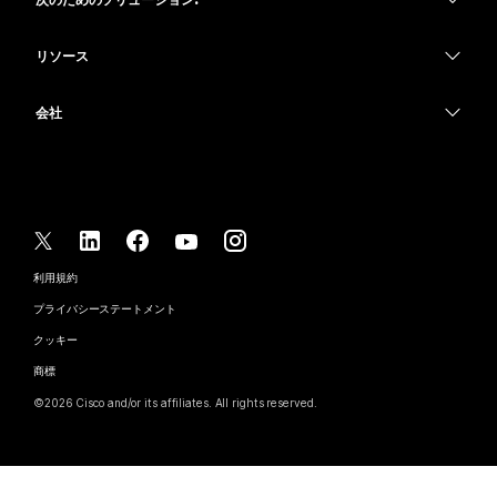
Meetings
カメラ
教育
メッセージング
メッセージング
リソース
Desk シリーズ
ヘルスケア
画面共有
ダウンロード
Slido
Room シリーズ
会社
行政
テストミーティングに参加
ウェビナー
Cisco
Board シリーズ
財務
オンラインクラス
Events
サポートへお問い合わせ
Phone シリーズ
スポーツとエンターテインメント
インテグレーション
Contact Center
セールスに問い合わせ
アクセサリ
フロントライン
アクセシビリティ
CPaaS
利用規約
Webex Blog
非営利
プライバシーステートメント
インクルージョン
セキュリティ
Webex ソート リーダーシップ
クッキー
スタートアップ
ライブ & オンデマンド ウェビナー
Control Hub
Webex Merch Store
商標
ハイブリッド ワーク
Webex Community
©
2026
Cisco and/or its affiliates. All rights reserved.
キャリア
Webex Developers
ニュース & イノベーション