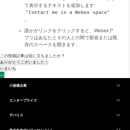
て表示するテキストを追加します:
"Contact me in a Webex space"
。
誰かがリンクをクリックすると、Webexア
プリはあなたとその人との間で新規または既
存のスペースを開きます。
この投稿記事は役に立ちましたか？
ありがとうございました！
いまいち
小規模企業
価格
エンタープライズ
Webex アプリ
Webex スイート
デバイス
Meetings
Calling
ヘッドセット
Calling
次のためのソリューション: