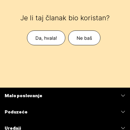
Je li taj članak bio koristan?
Da, hvala!
Ne baš
Malo poslovanje
Cijene
Poduzeće
Aplikacija Webex
Webex Suite
Uređaji
Sastanci