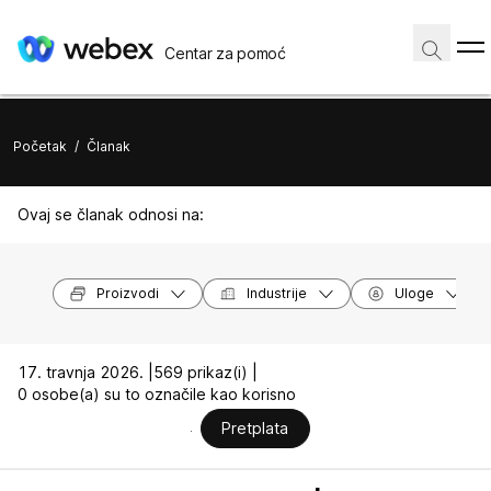
Centar za pomoć
Početak
/
Članak
Ovaj se članak odnosi na:
Proizvodi
Industrije
Uloge
17. travnja 2026. |
569 prikaz(i) |
0 osobe(a) su to označile kao korisno
Pretplata